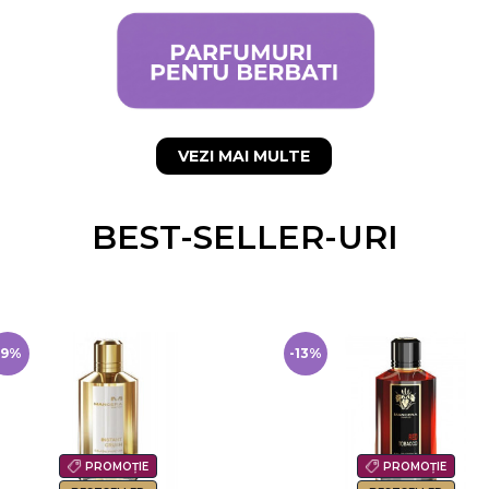
VEZI MAI MULTE
BEST-SELLER-URI
13%
PROMOȚIE
PROMOȚIE