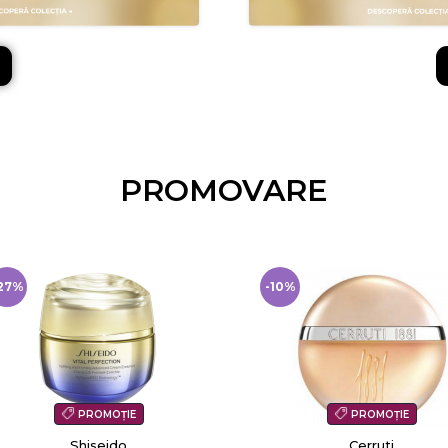
PROMOVARE
10%
-51%
PROMOȚIE
PROMOȚIE
Cerruti
Clinique