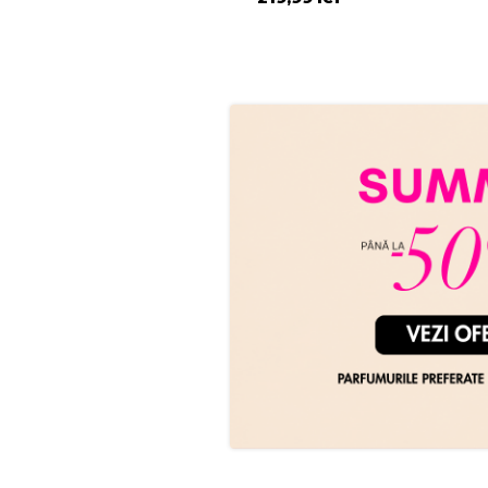
589,99 lei
de la