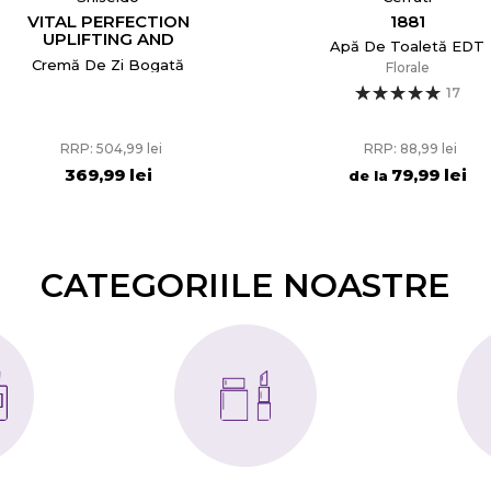
1881
FOR MEN ANTI-AGE
Apă De Toaletă EDT
Crema De Față Anti
Imbatranire Pentru
Florale
Bărbați Tester
17
RRP: 88,99 lei
RRP: 355,99 lei
79,99 lei
174,99 lei
de la
CATEGORIILE NOASTRE​
reeaza o lista de dorinte
e listei de dorinte