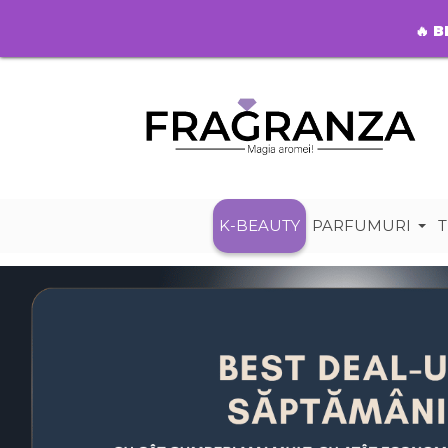
🔥
B
K-BEAUTY
PARFUMURI
T