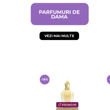
VEZI MAI MULTE
-9%
-
OMOȚIE
PROMOȚIE