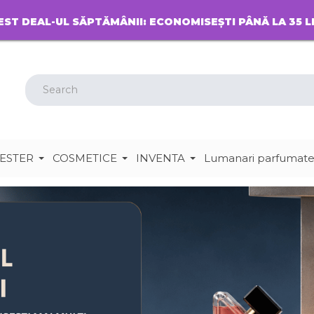
EST DEAL-UL SĂPTĂMÂNII: ECONOMISEȘTI PÂNĂ LA 35 L
ESTER
COSMETICE
INVENTA
Lumanari parfumat