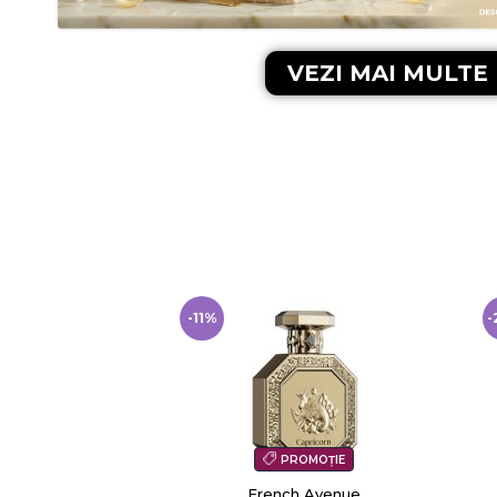
VEZI MAI MULTE
-27%
-
OMOȚIE
PROMOȚIE
 Avenue
Shiseido