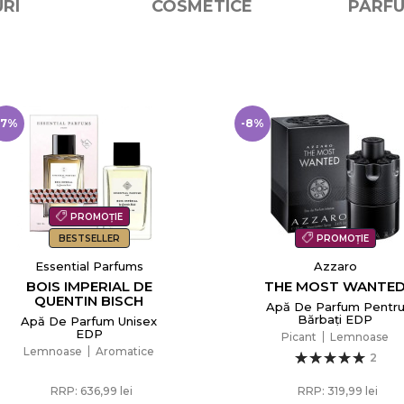
RI
COSMETICE
PARFU
Anuleaza
Creeaza o lista de dorinte
-8%
PROMOȚIE
Azzaro
Jean Paul Gaultier
THE MOST WANTED
LE BEAU
Apă De Parfum Pentru
Apă De Toaletă Pentr
Bărbați EDP
Bărbați EDT
Picant
Lemnoase
Lemnoase
Aromatice
2
3
RRP: 319,99 lei
318,99 lei
de la