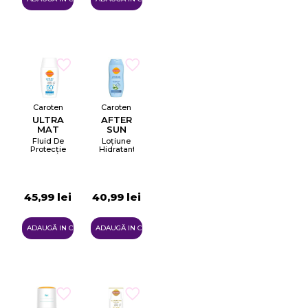
Caroten
Caroten
ULTRA
AFTER
MAT
SUN
Fluid De
Loțiune
Protecție
Hidratantă
Solară
Pentru
Pentru
După
Față Cu
Expunerea
Efect
La Soare
Matifiant
45,99 lei
40,99 lei
SPF50+
ADAUGĂ IN COŞ
ADAUGĂ IN COŞ