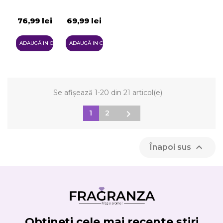
Formă
Formă
De Spray
De Spray
SPF50+
SPF30
76,99 lei
69,99 lei
ADAUGĂ IN COŞ
ADAUGĂ IN COŞ
Se afișează 1-20 din 21 articol(e)

1
2

Înapoi sus
Obțineți cele mai recente știri