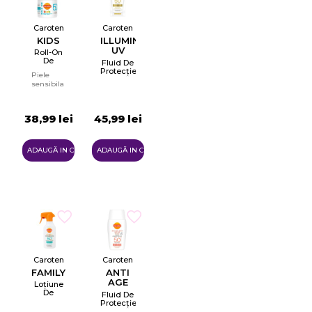
Caroten
Caroten
KIDS
ILLUMINATING
UV
Roll-On
FLUID
De
Fluid De
Protecție
Protecție
Piele
Solară
Solară
sensibila
Pentru
Pentru
Copii
Față
SPF50+
SPF50+
38,99 lei
45,99 lei
ADAUGĂ IN COŞ
ADAUGĂ IN COŞ
Caroten
Caroten
FAMILY
ANTI
AGE
Loțiune
SPOT
De
Fluid De
Protecție
UV
Protecție
Solară
FLUID
Solară