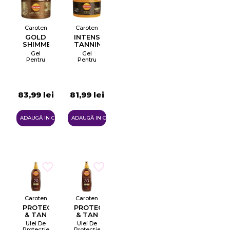
Caroten
Caroten
GOLD
INTENSIVE
SHIMMER
TANNING
TANNING
GEL
Gel
Gel
GEL
Pentru
Pentru
Bronz
Bronz
Intens
Intens
Cu Efect
Strălucitor
83,99 lei
81,99 lei
ADAUGĂ IN COŞ
ADAUGĂ IN COŞ
Caroten
Caroten
PROTECT
PROTECT
& TAN
& TAN
Ulei De
Ulei De
Protecție
Protecție