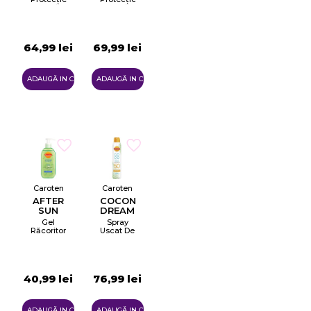
Solară
Solară
Pentru
Pentru
Un Bronz
Un Bronz
Rapid
Rapid
SPF20
SPF30
64,99 lei
69,99 lei
ADAUGĂ IN COŞ
ADAUGĂ IN COŞ
Caroten
Caroten
AFTER
COCONUT
SUN
DREAMS
Gel
Spray
Răcoritor
Uscat De
Pentru
Protecție
După
Solară
Expunerea
Pentru
La Soare
Corp
SPF50
40,99 lei
76,99 lei
ADAUGĂ IN COŞ
ADAUGĂ IN COŞ