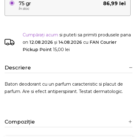
86,99 lei
75 gr
În stoc
Cumpărați acum
si puteti sa primiti produsele
pana
on
12.08.2026
și
14.08.2026
cu
FAN Courier
Pickup Point
15,00 lei
Descriere
Baton deodorant cu un parfum caracteristic si placut de
parfum. Are si efect antiperspirant. Testat dermatologic.
Compoziție