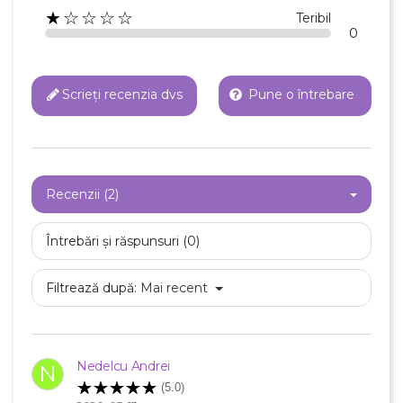
★☆☆☆☆
Teribil
0
Scrieți recenzia dvs
Pune o întrebare
×
Creeaza o lista de dorinte
Recenzii (2)
Numele listei de dorinte
Întrebări și răspunsuri (0)
Filtrează după:
Mai recent
Anuleaza
Creeaza o lista de dorinte
Nedelcu Andrei
N
(5.0)