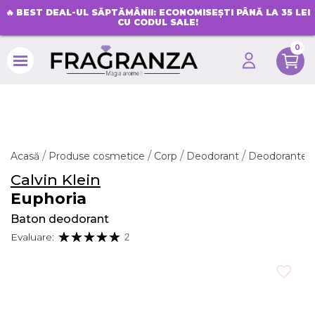
🔥
BEST DEAL-UL SĂPTĂMÂNII: ECONOMISEȘTI PÂNĂ LA 35 LEI
CU CODUL SALE!
0
search
Acasă
Produse cosmetice
Corp
Deodorant
Deodorante p
Calvin Klein
Euphoria
Baton deodorant
Evaluare:
2