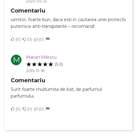
2020-03-13
Comentariu
uimitor, foarte bun, daca esti in cautarea unei protectii
puternice anti-transpirante – recomand!
0
0
0
Marian Milescu
M
(5.0)
2019-10-18
Comentariu
Sunt foarte multumita de bat, de parfumul
parfumului.
0
0
0