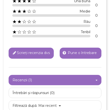
★★★★☆
Una bună
0
★★★☆☆
Medie
0
★★☆☆☆
Rău
0
★☆☆☆☆
Teribil
0
Scrieți recenzia dvs
Pune o întrebare
Recenzii (1)
Întrebări și răspunsuri (0)
Filtrează după:
Mai recent