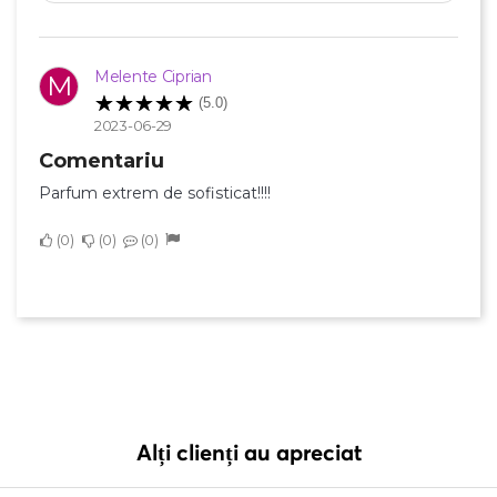
Melente Ciprian
M
(5.0)
2023-06-29
Comentariu
Parfum extrem de sofisticat!!!!
0
0
0
Alți clienți au apreciat