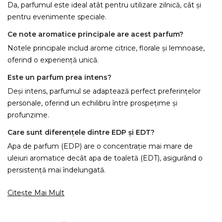
Da, parfumul este ideal atât pentru utilizare zilnică, cât și
pentru evenimente speciale.
Ce note aromatice principale are acest parfum?
Notele principale includ arome citrice, florale și lemnoase,
oferind o experiență unică.
Este un parfum prea intens?
Deși intens, parfumul se adaptează perfect preferințelor
personale, oferind un echilibru între prospețime și
profunzime.
Care sunt diferențele dintre EDP și EDT?
Apa de parfum (EDP) are o concentrație mai mare de
uleiuri aromatice decât apa de toaletă (EDT), asigurând o
persistență mai îndelungată.
Citește Mai Mult
×
Creeaza o lista de dorinte