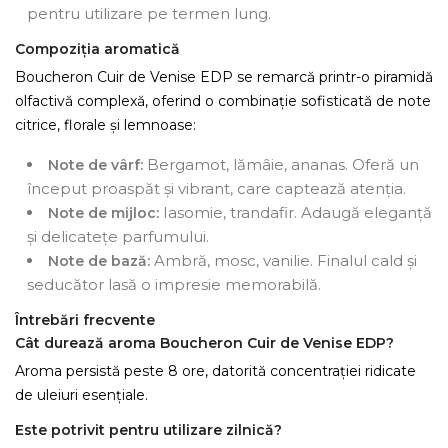
pentru utilizare pe termen lung.
Compoziția aromatică
Boucheron Cuir de Venise EDP se remarcă printr-o piramidă
olfactivă complexă, oferind o combinație sofisticată de note
citrice, florale și lemnoase:
Bergamot, lămâie, ananas. Oferă un
Note de vârf:
început proaspăt și vibrant, care captează atenția.
Iasomie, trandafir. Adaugă eleganță
Note de mijloc:
și delicatețe parfumului.
Ambră, mosc, vanilie. Finalul cald și
Note de bază:
seducător lasă o impresie memorabilă.
Întrebări frecvente
Cât durează aroma Boucheron Cuir de Venise EDP?
Aroma persistă peste 8 ore, datorită concentrației ridicate
de uleiuri esențiale.
Este potrivit pentru utilizare zilnică?