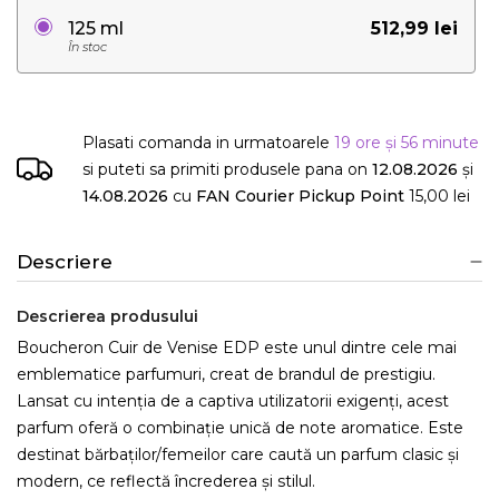
512,99 lei
125 ml
În stoc
Plasati comanda in urmatoarele
19 ore și 56 minute
si puteti sa primiti produsele
pana on
12.08.2026
și
14.08.2026
cu
FAN Courier Pickup Point
15,00 lei
Descriere
Descrierea produsului
Boucheron Cuir de Venise EDP este unul dintre cele mai
emblematice parfumuri, creat de brandul de prestigiu.
Lansat cu intenția de a captiva utilizatorii exigenți, acest
parfum oferă o combinație unică de note aromatice. Este
destinat bărbaților/femeilor care caută un parfum clasic și
modern, ce reflectă încrederea și stilul.