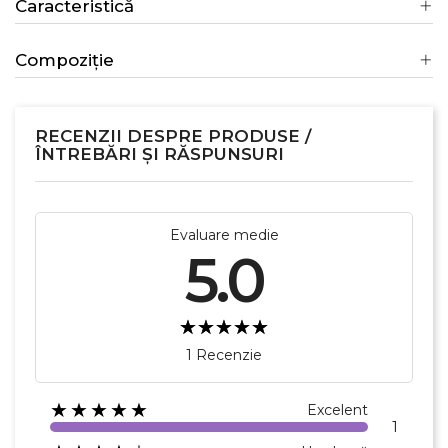
Caracteristică
Numele listei de dorinte
Compoziție
RECENZII DESPRE PRODUSE /
Anuleaza
ÎNTREBĂRI ȘI RĂSPUNSURI
Creeaza o lista de dorinte
Evaluare medie
5.0
1 Recenzie
★★★★★
Excelent
1