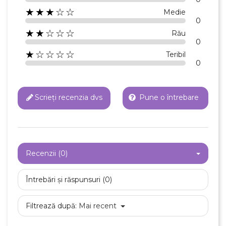
★★★☆☆
Medie
0
★★☆☆☆
Rău
0
★☆☆☆☆
Teribil
0
Scrieți recenzia dvs
Pune o întrebare
Recenzii (0)
Întrebări și răspunsuri (0)
Filtrează după:
Mai recent