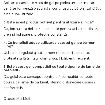
×
Aplicați o cantitate mică de gel pe pielea umedă, masați
Creeaza o lista de dorinte
până se formează o spumă și continuați cu bărbieritul. Clătiți
bine după utilizare.
Numele listei de dorinte
3. Este acest produs potrivit pentru utilizare zilnică?
Da, formula sa delicată este ideală pentru utilizarea zilnică,
oferind hidratare și protecție constantă.
4. Ce beneficii aduce utilizarea acestui gel pe termen
Anuleaza
lung?
Creeaza o lista de dorinte
Utilizarea regulată ajută la menținerea pielii hidratate,
protejate și fără iritații, chiar și după bărbierit frecvent.
5. Este acest gel compatibil cu toate tipurile de lame de
bărbierit?
Da, gelul este conceput pentru a fi compatibil cu toate
tipurile de lame de bărbierit, oferind o alunecare ușoară și
confortabilă.
Citește Mai Mult