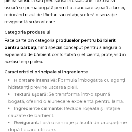
pielea sensibilă sau predispusă la uscăciune. Textura sa
ușoară și spuma bogată permit o alunecare ușoară a lamei,
reducând riscul de tăieturi sau iritații, și oferă o senzație
revigorantă și răcoritoare.
Categoria produsului
Face parte din categoria
produselor pentru bărbierit
pentru bărbați
, fiind special conceput pentru a asigura o
experiență de bărbierit confortabilă și eficientă, protejând în
același timp pielea.
Caracteristici principale și ingrediente
Formula îmbogățită cu agenți
Hidratare intensivă:
hidratanți previne uscarea pielii.
Se transformă într-o spumă
Textură ușoară:
bogată, oferind o alunecare excelentă pentru lamă.
Reduce roșeața și iritațiile
Ingrediente calmante:
cauzate de bărbierit.
Lasă o senzație plăcută de prospețime
Revigorant:
după fiecare utilizare.