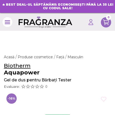
🔥
BEST DEAL-UL SĂPTĂMÂNII: ECONOMISEȘTI PÂNĂ LA 35 LEI
CU CODUL SALE!
0
search
Acasă
Produse cosmetice
Față
Masculin
Biotherm
Aquapower
Gel de dus pentru Bărbați Tester
Evaluare:
0
-16%