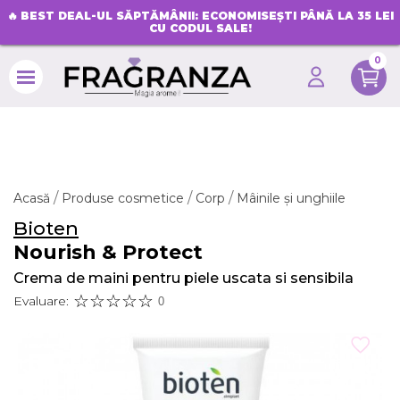
🔥
BEST DEAL-UL SĂPTĂMÂNII: ECONOMISEȘTI PÂNĂ LA 35 LEI
CU CODUL SALE!
0
search
Acasă
Produse cosmetice
Corp
Mâinile și unghiile
Bioten
Nourish & Protect
Crema de maini pentru piele uscata si sensibila
Evaluare:
0