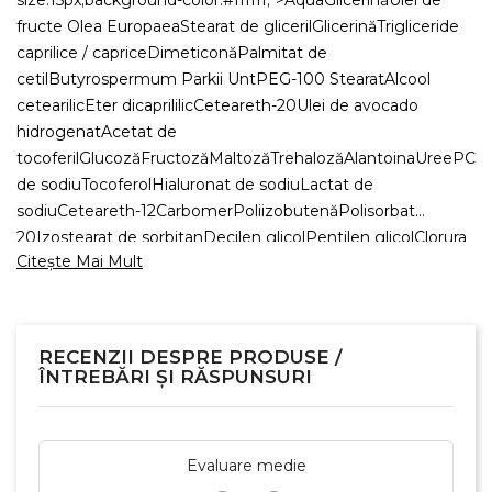
size:15px;background-color:#ffffff;">AquaGlicerinăUlei de
fructe Olea EuropaeaStearat de glicerilGlicerinăTrigliceride
caprilice / capriceDimeticonăPalmitat de
cetilButyrospermum Parkii UntPEG-100 StearatAlcool
cetearilicEter dicaprililicCeteareth-20Ulei de avocado
hidrogenatAcetat de
tocoferilGlucozăFructozăMaltozăTrehalozăAlantoinaUreePCA
de sodiuTocoferolHialuronat de sodiuLactat de
sodiuCeteareth-12CarbomerPoliizobutenăPolisorbat
20Izostearat de sorbitanDecilen glicolPentilen glicolClorura
Citește Mai Mult
de sodiuPEG-8Poliacrilat-13ParfumEDTA
tetrasodicEtilhexilglicerinăAcid ascorbicAcid citricPalmitat
de ascorbilHidroxid de sodiuFenoxietanolalfa-izometil
iononăBenzoat de benzilSalicilat de benzilCitronellolHexyl
RECENZII DESPRE PRODUSE /
CinnamalLimoneneFarnesolLinalool
ÎNTREBĂRI ȘI RĂSPUNSURI
Evaluare medie