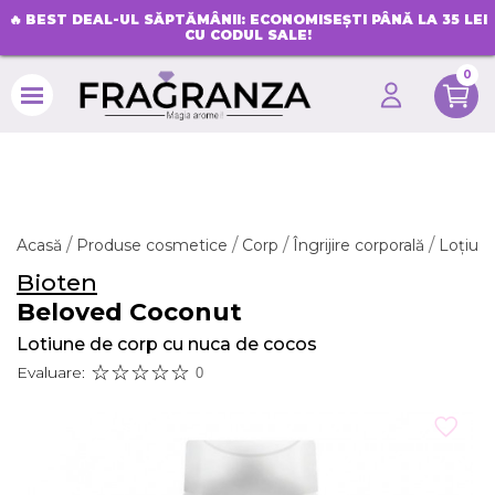
🔥
BEST DEAL-UL SĂPTĂMÂNII: ECONOMISEȘTI PÂNĂ LA 35 LEI
CU CODUL SALE!
0
search
Acasă
Produse cosmetice
Corp
Îngrijire corporală
Loțiun
Bioten
Beloved Coconut
Lotiune de corp cu nuca de cocos
Evaluare:
0