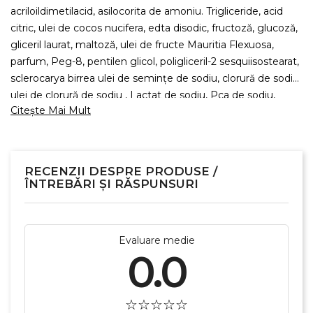
acriloildimetilacid, asilocorita de amoniu. Trigliceride, acid
citric, ulei de cocos nucifera, edta disodic, fructoză, glucoză,
gliceril laurat, maltoză, ulei de fructe Mauritia Flexuosa,
parfum, Peg-8, pentilen glicol, poligliceril-2 sesquiisostearat,
sclerocarya birrea ulei de semințe de sodiu, clorură de sodiu,
ulei de clorură de sodiu , Lactat de sodiu, Pca de sodiu,
Citește Mai Mult
tocoferol, acetat de tocoferil, trehaloză, fosfat de trilaureth-
4, uree, gumă xantan, hidroxid de sodiu, fenoxietanol,
cumarină, limonen, linalol.
RECENZII DESPRE PRODUSE /
ÎNTREBĂRI ȘI RĂSPUNSURI
Evaluare medie
0.0