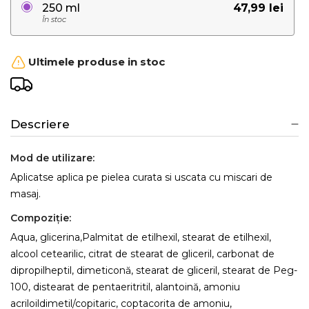
47,99 lei
250 ml
În stoc
Ultimele produse in stoc
Descriere
Mod de utilizare:
Aplicatse aplica pe pielea curata si uscata cu miscari de
masaj.
Compoziţie:
Aqua, glicerina,Palmitat de etilhexil, stearat de etilhexil,
alcool cetearilic, citrat de stearat de gliceril, carbonat de
dipropilheptil, dimeticonă, stearat de gliceril, stearat de Peg-
100, distearat de pentaeritritil, alantoină, amoniu
acriloildimetil/copitaric, coptacorita de amoniu,