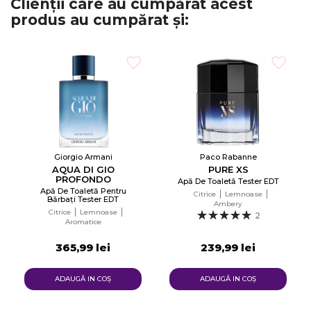
Clienții care au cumpărat acest
produs au cumpărat și:
Giorgio Armani
Paco Rabanne
AQUA DI GIO
PURE XS
PROFONDO
Apă De Toaletă Tester EDT
Apă De Toaletă Pentru
Citrice
Lemnoase
Bărbați Tester EDT
Ambery
Citrice
Lemnoase
2
Aromatice
365,99 lei
239,99 lei
ADAUGĂ IN COŞ
ADAUGĂ IN COŞ