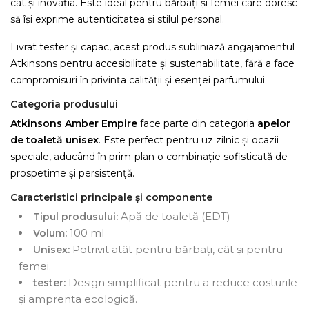
cât și inovația. Este ideal pentru bărbați și femei care doresc
să își exprime autenticitatea și stilul personal.
Livrat tester și capac, acest produs subliniază angajamentul
Atkinsons pentru accesibilitate și sustenabilitate, fără a face
compromisuri în privința calității și esenței parfumului.
Categoria produsului
Atkinsons Amber Empire
face parte din categoria
apelor
de toaletă unisex
. Este perfect pentru uz zilnic și ocazii
speciale, aducând în prim-plan o combinație sofisticată de
prospețime și persistență.
Caracteristici principale și componente
Apă de toaletă (EDT)
Tipul produsului:
100 ml
Volum:
Potrivit atât pentru bărbați, cât și pentru
Unisex:
femei.
Design simplificat pentru a reduce costurile
tester:
și amprenta ecologică.