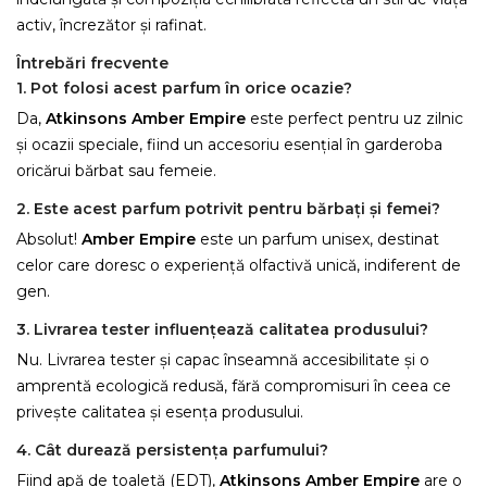
activ, încrezător și rafinat.
Întrebări frecvente
1. Pot folosi acest parfum în orice ocazie?
Da,
Atkinsons Amber Empire
este perfect pentru uz zilnic
și ocazii speciale, fiind un accesoriu esențial în garderoba
oricărui bărbat sau femeie.
2. Este acest parfum potrivit pentru bărbați și femei?
Absolut!
Amber Empire
este un parfum unisex, destinat
celor care doresc o experiență olfactivă unică, indiferent de
gen.
3. Livrarea tester influențează calitatea produsului?
Nu. Livrarea tester și capac înseamnă accesibilitate și o
amprentă ecologică redusă, fără compromisuri în ceea ce
privește calitatea și esența produsului.
4. Cât durează persistența parfumului?
Fiind apă de toaletă (EDT),
Atkinsons Amber Empire
are o