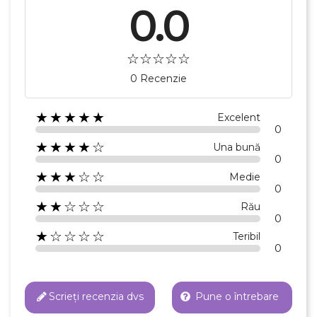
0.0
×
Creeaza o lista de dorinte
Numele listei de dorinte
0 Recenzie
★★★★★
Excelent
0
★★★★☆
Anuleaza
Una bună
0
Creeaza o lista de dorinte
★★★☆☆
Medie
0
★★☆☆☆
Rău
0
★☆☆☆☆
Teribil
0
Scrieți recenzia dvs
Pune o întrebare