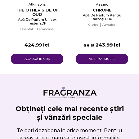
Atkinsons
Azzaro
THE OTHER SIDE OF
CHROME
OUD
Apă De Parfum Pentru
Bărbați EDP
Apă De Parfum Unisex
Tester EDP
Citrice
Acvatice
Oriental
Lemnoase
424,99 lei
243,99 lei
de la
ADAUGĂ IN COŞ
VEZI MAI MULTE
Obțineți cele mai recente știri
și vânzări speciale
Te poti dezabona in orice moment. Pentru
aceasta te rugam sa folosesti informatiile