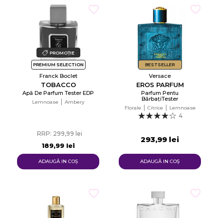
PROMOȚIE
PREMIUM SELECTION
BESTSELLER
Franck Boclet
Versace
TOBACCO
EROS PARFUM
Apă De Parfum Tester EDP
Parfum Pentu
BărbațiTester
Lemnoase
Ambery
Florale
Citrice
Lemnoase
4
RRP: 299,99 lei
293,99 lei
189,99 lei
ADAUGĂ IN COŞ
ADAUGĂ IN COŞ