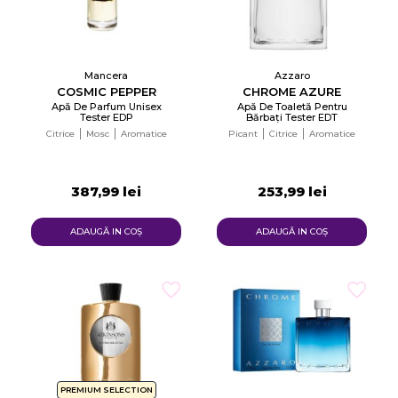
Mancera
Azzaro
COSMIC PEPPER
CHROME AZURE
Apă De Parfum Unisex
Apă De Toaletă Pentru
Tester EDP
Bărbați Tester EDT
Citrice
Mosc
Aromatice
Picant
Citrice
Aromatice
387,99 lei
253,99 lei
ADAUGĂ IN COŞ
ADAUGĂ IN COŞ
PREMIUM SELECTION