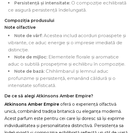
O compoziție echilibrată
Persistență și intensitate:
ce asigură persistență îndelungată.
Compoziția produsului
Note olfactive
Acestea includ acorduri proaspete și
Note de vârf:
vibrante, ce aduc energie și o impresie imediată de
distincție.
Elementele florale și aromatice
Note de mijloc:
aduc o subtilă prospețime și echilibru în compoziție.
Chihlimbarul și lemnul aduc
Note de bază:
profunzime și persistență, emanând căldură și o
intensitate sofisticată.
De ce să alegi Atkinsons Amber Empire?
Atkinsons Amber Empire
oferă o experiență olfactivă
unică, combinând tradiția britanică cu eleganța modernă.
Acest parfum este pentru cei care își doresc să își exprime
individualitatea și personalitatea distinctivă. Persistența sa
îndelungată și compoziția echilibrată reflectă un stil de viață