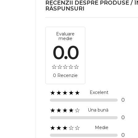
RECENZII DESPRE PRODUSE / Î
RĂSPUNSURI
Evaluare
medie
0.0
0 Recenzie
★★★★★
Excelent
C
0
★★★★☆
Una bună
0
Numel
★★★☆☆
Medie
0