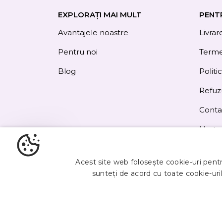
EXPLORAȚI MAI MULT
PENT
Avantajele noastre
Livrar
Pentru noi
Termen
Blog
Politi
Refuz
Conta
Harta 
Obțineți
5%
Acest site web folosește cookie-uri pentru
reducere
sunteți de acord cu toate cookie-uril