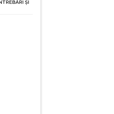
NTREBĂRI ȘI
reeaza o lista de dorinte
e listei de dorinte