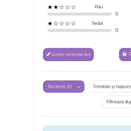
★★☆☆☆
Rău
0
★☆☆☆☆
Teribil
0
Scrieți recenzia dvs
P
Recenzii (0)
Întrebări și răspuns
Filtrează du