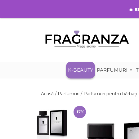
🔥
B
K-BEAUTY
PARFUMURI
T
Acasă
Parfumuri
Parfumuri pentru bărbați
-17%