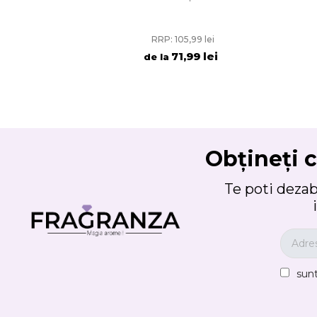
RRP: 105,99 lei
71,99 lei
de la
Obțineți c
Te poti deza
sun