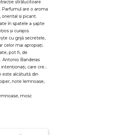
racție strălucitoare
10. Parfumul are o aroma
oriental si picant.
ate în spatele a șapte
țios și curajos.
te cu grijă secretele,
r celor mai apropiați.
te, pot fi, de
i. Antonio Banderas
 intenționați, care cred
 este alcătuită din
 piper, note lemnoase,
e lemnoase, mosc