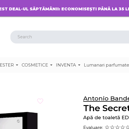
EST DEAL-UL SĂPTĂMÂNII: ECONOMISEȘTI PÂNĂ LA 35 L
ESTER
COSMETICE
INVENTA
Lumanari parfumat
Antonio Band
The Secre
Apă de toaletă E
Evaluare: