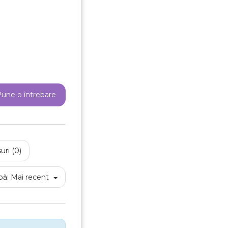
Anuleaza
Creeaza o lista de dorinte
une o întrebare
uri (0)
pă:
Mai recent