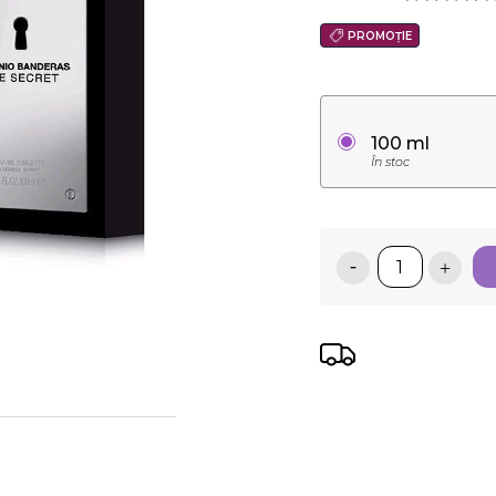
PROMOȚIE
100 ml
În stoc