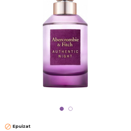

Epuizat