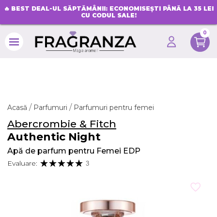
🔥
BEST DEAL-UL SĂPTĂMÂNII: ECONOMISEȘTI PÂNĂ LA 35 LEI
CU CODUL SALE!
0
search
Acasă
Parfumuri
Parfumuri pentru femei
Abercrombie & Fitch
Authentic Night
Apă de parfum pentru Femei EDP
Evaluare:
3