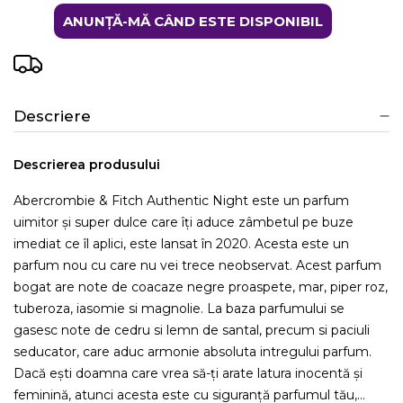
ANUNȚĂ-MĂ CÂND ESTE DISPONIBIL
Descriere
Descrierea produsului
Abercrombie & Fitch Authentic Night este un parfum
uimitor și super dulce care îți aduce zâmbetul pe buze
imediat ce îl aplici, este lansat în 2020. Acesta este un
parfum nou cu care nu vei trece neobservat. Acest parfum
bogat are note de coacaze negre proaspete, mar, piper roz,
tuberoza, iasomie si magnolie. La baza parfumului se
gasesc note de cedru si lemn de santal, precum si paciuli
seducator, care aduc armonie absoluta intregului parfum.
Dacă ești doamna care vrea să-ți arate latura inocentă și
feminină, atunci acesta este cu siguranță parfumul tău,