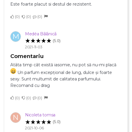
Este foarte placut si destul de rezistent.
0
0
0
Medéa Bālānicā
M
(5.0)
2021-11-03
Comentariu
Atâta timp cât există iasomie, nu pot să nu-mi placă
Un parfum excepțional de lung, dulce și foarte
sexy. Sunt multumit de calitatea parfumului.
Recomand cu drag
0
0
0
Nicoleta tomsa
N
(5.0)
2021-10-06