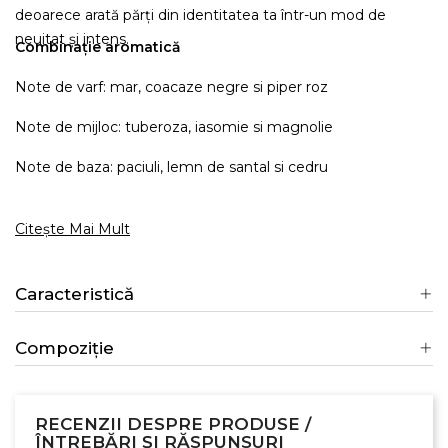
deoarece arată părți din identitatea ta într-un mod de
neuitat și intens.
Combinație aromatică
Note de varf: mar, coacaze negre si piper roz
Note de mijloc: tuberoza, iasomie si magnolie
Note de baza: paciuli, lemn de santal si cedru
Citește Mai Mult
Caracteristică
Compoziție
RECENZII DESPRE PRODUSE /
ÎNTREBĂRI ȘI RĂSPUNSURI