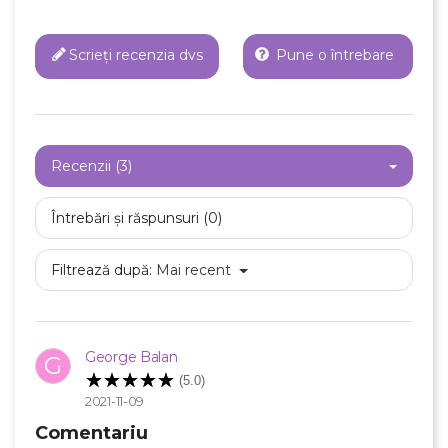
Scrieți recenzia dvs
Pune o întrebare
×
Creeaza o lista de dorinte
Recenzii (3)
Numele listei de dorinte
Întrebări și răspunsuri (0)
Filtrează după:
Mai recent
Anuleaza
Creeaza o lista de dorinte
George Balan
G
(5.0)
2021-11-09
Comentariu