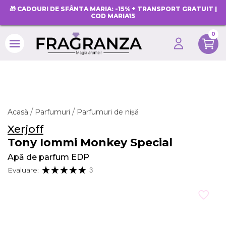
🎁 CADOURI DE SFÂNTA MARIA: -15% + TRANSPORT GRATUIT |
COD MARIA15
0
search
Acasă
Parfumuri
Parfumuri de nișă
Xerjoff
Tony Iommi Monkey Special
Apă de parfum EDP
Evaluare:
3