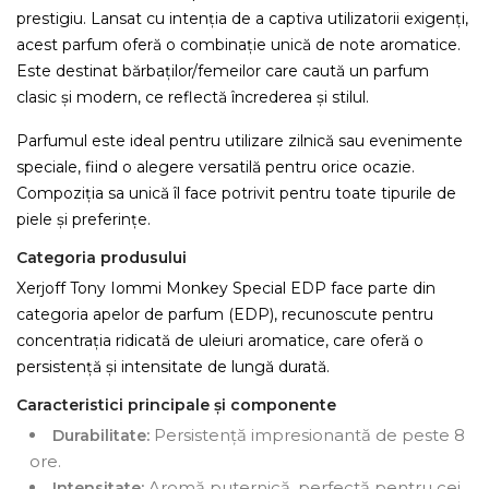
prestigiu. Lansat cu intenția de a captiva utilizatorii exigenți,
acest parfum oferă o combinație unică de note aromatice.
Este destinat bărbaților/femeilor care caută un parfum
clasic și modern, ce reflectă încrederea și stilul.
Parfumul este ideal pentru utilizare zilnică sau evenimente
speciale, fiind o alegere versatilă pentru orice ocazie.
Compoziția sa unică îl face potrivit pentru toate tipurile de
piele și preferințe.
Categoria produsului
Xerjoff Tony Iommi Monkey Special EDP face parte din
categoria apelor de parfum (EDP), recunoscute pentru
concentrația ridicată de uleiuri aromatice, care oferă o
persistență și intensitate de lungă durată.
Caracteristici principale și componente
Persistență impresionantă de peste 8
Durabilitate:
ore.
Aromă puternică, perfectă pentru cei
Intensitate: