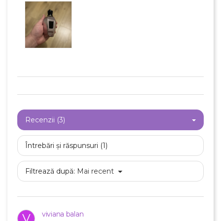
Recenzii (3)
Întrebări și răspunsuri (1)
Filtrează după:
Mai recent
×
viviana balan
Creeaza o lista de dorinte
V