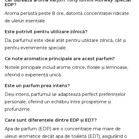
Cât durează aroma Xerjoff Tony Iommi Monkey Special
EDP?
Aroma persistă peste 8 ore, datorită concentrației ridicate
de uleiuri esențiale.
Este potrivit pentru utilizare zilnică?
Da, parfumul este ideal atât pentru utilizare zilnică, cât și
pentru evenimente speciale.
Ce note aromatice principale are acest parfum?
Notele principale includ arome citrice, florale și lemnoase,
oferind o experiență unică.
Este un parfum prea intens?
Deși intens, parfumul se adaptează perfect preferințelor
personale, oferind un echilibru între prospețime și
profunzime.
Care sunt diferențele dintre EDP și EDT?
Apa de parfum (EDP) are o concentrație mai mare de
uleiuri aromatice decât apa de toaletă (EDT), asigurând o