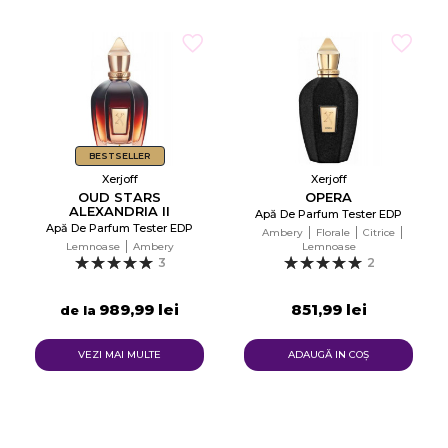
BESTSELLER
Xerjoff
Xerjoff
OUD STARS
OPERA
ALEXANDRIA II
Apă De Parfum Tester EDP
Apă De Parfum Tester EDP
Ambery
Florale
Citrice
Lemnoase
Ambery
Lemnoase
3
2
989,99 lei
851,99 lei
de la
VEZI MAI MULTE
ADAUGĂ IN COŞ