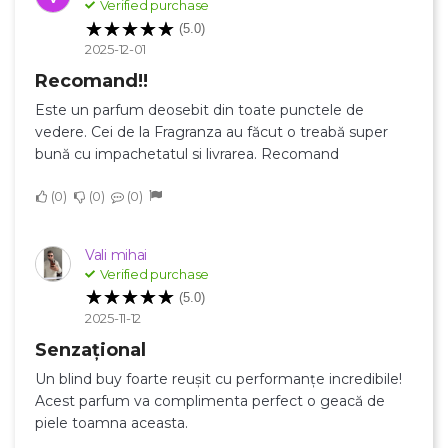
Verified purchase
(5.0)
2025-12-01
Numele listei de dorinte
Recomand!!
Este un parfum deosebit din toate punctele de
vedere. Cei de la Fragranza au făcut o treabă super
bună cu impachetatul si livrarea. Recomand
Anuleaza
0
0
0
Creeaza o lista de dorinte
Vali mihai
Verified purchase
(5.0)
2025-11-12
Senzațional
Un blind buy foarte reușit cu performanțe incredibile!
Acest parfum va complimenta perfect o geacă de
piele toamna aceasta.