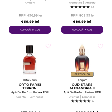
Ambery
Aromatice
Ambery
13
RRP: 496,99 lei
RRP: 809,99 lei
469,99 lei
689,99 lei
ADAUGĂ IN COŞ
ADAUGĂ IN COŞ
BESTSELLER
Orto Parisi
Xerjoff
ORTO PARISI
OUD STARS
TERRONI
ALEXANDRIA II
Apă De Parfum Unisex EDP
Apă De Parfum Unisex EDP
Oriental
Lemnoase
Oriental
Lemnoase
4