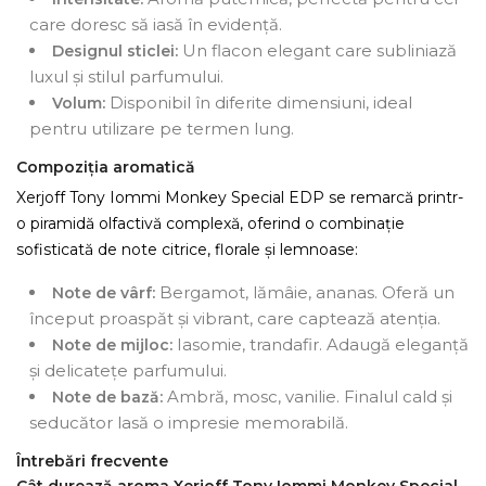
care doresc să iasă în evidență.
Un flacon elegant care subliniază
Designul sticlei:
luxul și stilul parfumului.
Disponibil în diferite dimensiuni, ideal
Volum:
pentru utilizare pe termen lung.
Compoziția aromatică
Xerjoff Tony Iommi Monkey Special EDP se remarcă printr-
o piramidă olfactivă complexă, oferind o combinație
sofisticată de note citrice, florale și lemnoase:
Bergamot, lămâie, ananas. Oferă un
Note de vârf:
început proaspăt și vibrant, care captează atenția.
Iasomie, trandafir. Adaugă eleganță
Note de mijloc:
și delicatețe parfumului.
Ambră, mosc, vanilie. Finalul cald și
Note de bază:
seducător lasă o impresie memorabilă.
Întrebări frecvente