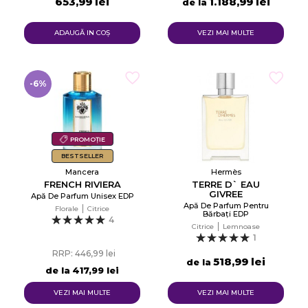
653,99 lei
1.188,99 lei
de la
ADAUGĂ IN COŞ
VEZI MAI MULTE
-6%
PROMOȚIE
BESTSELLER
Mancera
Hermès
FRENCH RIVIERA
TERRE D` EAU
GIVREE
Apă De Parfum Unisex EDP
Apă De Parfum Pentru
Florale
Citrice
Bărbați EDP
4
Citrice
Lemnoase
1
RRP: 446,99 lei
518,99 lei
de la
de la
417,99 lei
VEZI MAI MULTE
VEZI MAI MULTE