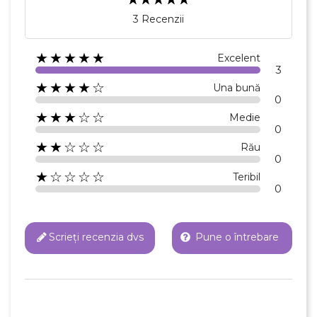
3 Recenzii
★★★★★
Excelent
3
★★★★☆
Una bună
0
★★★☆☆
Medie
0
★★☆☆☆
Rău
0
★☆☆☆☆
Teribil
0
Scrieți recenzia dvs
Pune o întrebare