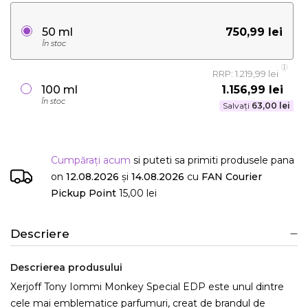
750,99 lei
50 ml
În stoc
RRP: 1.219,99 lei
1.156,99 lei
100 ml
În stoc
Salvați
63,00 lei
Cumpărați acum
si puteti sa primiti produsele
pana
on
12.08.2026
și
14.08.2026
cu
FAN Courier
Pickup Point
15,00 lei
Descriere
Descrierea produsului
Xerjoff Tony Iommi Monkey Special EDP este unul dintre
cele mai emblematice parfumuri, creat de brandul de