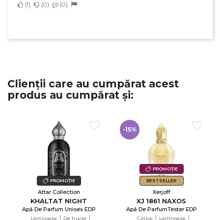
1
0
0
Clienții care au cumpărat acest
produs au cumpărat și:
-15%
PROMOȚIE
PROMOȚIE
BESTSELLER
Attar Collection
Xerjoff
KHALTAT NIGHT
XJ 1861 NAXOS
Apă De Parfum Unisex EDP
Apă De ParfumTester EDP
Lemnoase
De fructe
Citrice
Lemnoase