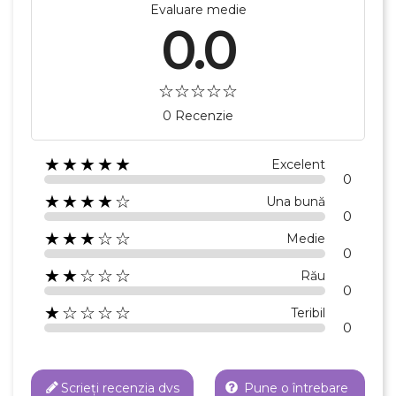
Evaluare medie
0.0
0 Recenzie
★★★★★
Excelent
0
×
★★★★☆
Una bună
Creeaza o lista de dorinte
0
★★★☆☆
Medie
0
Numele listei de dorinte
★★☆☆☆
Rău
0
★☆☆☆☆
Teribil
0
Anuleaza
Scrieți recenzia dvs
Pune o întrebare
Creeaza o lista de dorinte