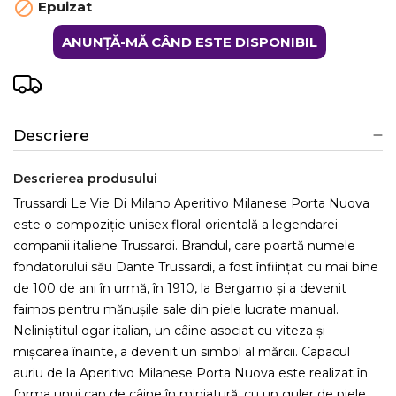

Epuizat
ANUNȚĂ-MĂ CÂND ESTE DISPONIBIL
Descriere
Descrierea produsului
Trussardi Le Vie Di Milano Aperitivo Milanese Porta Nuova
este o compoziție unisex floral-orientală a legendarei
companii italiene Trussardi. Brandul, care poartă numele
fondatorului său Dante Trussardi, a fost înființat cu mai bine
de 100 de ani în urmă, în 1910, la Bergamo și a devenit
faimos pentru mănușile sale din piele lucrate manual.
Neliniștitul ogar italian, un câine asociat cu viteza și
mișcarea înainte, a devenit un simbol al mărcii. Capacul
auriu de la Aperitivo Milanese Porta Nuova este realizat în
forma unui cap de câine în miniatură, cu un guler de piele