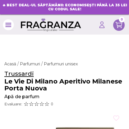
🔥
BEST DEAL-UL SĂPTĂMÂNII: ECONOMISEȘTI PÂNĂ LA 35 LEI
CU CODUL SALE!
0
search
Acasă
Parfumuri
Parfumuri unisex
Trussardi
Le Vie Di Milano Aperitivo Milanese
Porta Nuova
Apă de parfum
Evaluare:
0