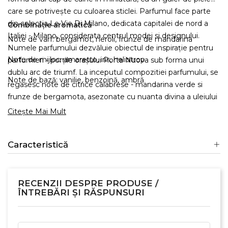
care se potrivește cu culoarea sticlei. Parfumul face parte
din colectia Le Vie Di Milano, dedicata capitalei de nord a
Combinație aromatică
Italiei - Milano, considerata centrul modei si designului.
Note de varf: bergamot, neroli, frunze de mandarina
Numele parfumului dezvăluie obiectul de inspirație pentru
Note de mijloc: amaretto, iris, heliotrop
parfumieri - porțile orașului Porta Nuova sub forma unui
dublu arc de triumf. La inceputul compozitiei parfumului, se
Note de bază: vanilie, benzoină, ambră
regasesc note de citrice calabrese - mandarina verde si
frunze de bergamota, asezonate cu nuanta divina a uleiului
de neroli. Gustul dulce-amar al migdalelor din notele de
Citește Mai Mult
inima va va aminti de faimosul lichior de amaretto. Acordul
principal de inimă este completat de un buchet aromat de
Caracteristică
heliotrop vanilie-migdale și iris pudrat. Finisajul senzual de
chihlimbar al Trussardi Le Vie Di Milano Aperitivo Milanese
Porta Nuova este îmbunătățit cu accente de vanilie și
benzoin balsamic dulce.
RECENZII DESPRE PRODUSE /
ÎNTREBĂRI ȘI RĂSPUNSURI