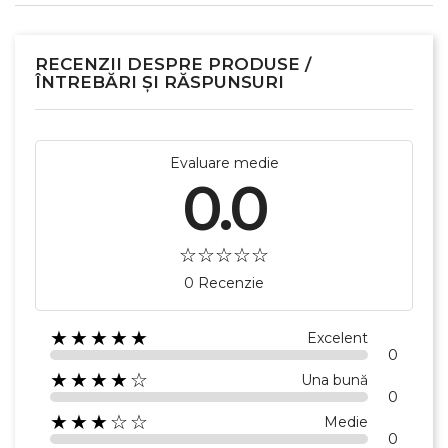
RECENZII DESPRE PRODUSE /
ÎNTREBĂRI ȘI RĂSPUNSURI
Evaluare medie
0.0
×
Creeaza o lista de dorinte
0 Recenzie
Numele listei de dorinte
★★★★★
Excelent
0
★★★★☆
Una bună
Anuleaza
0
★★★☆☆
Medie
Creeaza o lista de dorinte
0