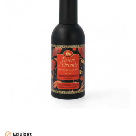

Epuizat