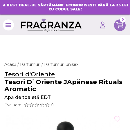
🔥
BEST DEAL-UL SĂPTĂMÂNII: ECONOMISEȘTI PÂNĂ LA 35 LEI
CU CODUL SALE!
0
search
Acasă
Parfumuri
Parfumuri unisex
Tesori d'Oriente
Tesori D`Oriente JApănese Rituals
Aromatic
Apă de toaletă EDT
Evaluare:
0