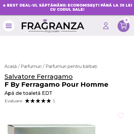
🔥
BEST DEAL-UL SĂPTĂMÂNII: ECONOMISEȘTI PÂNĂ LA 35 LEI
CU CODUL SALE!
0
search
Acasă
Parfumuri
Parfumuri pentru bărbați
Salvatore Ferragamo
F By Ferragamo Pour Homme
Apă de toaletă EDT
Evaluare:
1