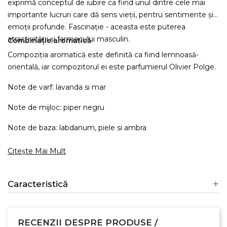
exprimă conceptul de iubire ca fiind unul dintre cele mai
importante lucruri care dă sens vieții, pentru sentimente și
emoții profunde. Fascinație - aceasta este puterea
atractivității și farmecului masculin.
Combinație aromatică
Compoziția aromatică este definită ca fiind lemnoasă-
orientală, iar compozitorul ei este parfumierul Olivier Polge.
Note de varf: lavanda si mar
Note de mijloc: piper negru
Note de baza: labdanum, piele si ambra
Citește Mai Mult
Caracteristică
RECENZII DESPRE PRODUSE /