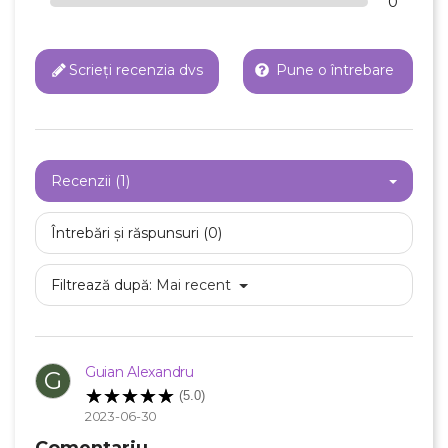
0
Scrieți recenzia dvs
Pune o întrebare
Anuleaza
Creeaza o lista de dorinte
Recenzii (1)
Întrebări și răspunsuri (0)
Filtrează după:
Mai recent
Guian Alexandru
G
(5.0)
2023-06-30