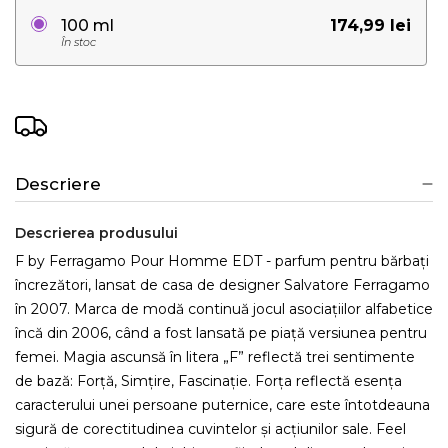
174,99 lei
100 ml
În stoc
Descriere
Descrierea produsului
F by Ferragamo Pour Homme EDT - parfum pentru bărbați
încrezători, lansat de casa de designer Salvatore Ferragamo
în 2007. Marca de modă continuă jocul asociațiilor alfabetice
încă din 2006, când a fost lansată pe piață versiunea pentru
femei. Magia ascunsă în litera „F” reflectă trei sentimente
de bază: Forță, Simțire, Fascinație. Forța reflectă esența
caracterului unei persoane puternice, care este întotdeauna
sigură de corectitudinea cuvintelor și acțiunilor sale. Feel