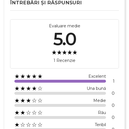
ÎNTREBĂRI ȘI RĂSPUNSURI
Evaluare medie
5.0
1 Recenzie
★★★★★
Excelent
1
★★★★☆
Una bună
0
★★★☆☆
Medie
×
0
Creeaza o lista de dorinte
★★☆☆☆
Rău
0
★☆☆☆☆
Teribil
Numele listei de dorinte