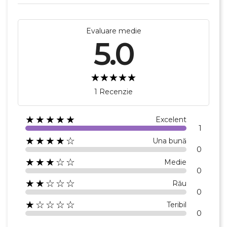
Evaluare medie
5.0
Anuleaza
Creeaza o lista de dorinte
1 Recenzie
★★★★★
Excelent
1
★★★★☆
Una bună
0
★★★☆☆
Medie
0
★★☆☆☆
Rău
0
★☆☆☆☆
Teribil
0