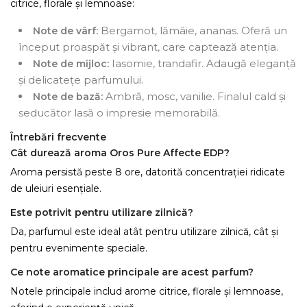
citrice, florale și lemnoase:
Bergamot, lămâie, ananas. Oferă un
Note de vârf:
început proaspăt și vibrant, care captează atenția.
Iasomie, trandafir. Adaugă eleganță
Note de mijloc:
și delicatețe parfumului.
Ambră, mosc, vanilie. Finalul cald și
Note de bază:
seducător lasă o impresie memorabilă.
Întrebări frecvente
Cât durează aroma Oros Pure Affecte EDP?
Aroma persistă peste 8 ore, datorită concentrației ridicate
de uleiuri esențiale.
Este potrivit pentru utilizare zilnică?
Da, parfumul este ideal atât pentru utilizare zilnică, cât și
pentru evenimente speciale.
Ce note aromatice principale are acest parfum?
Notele principale includ arome citrice, florale și lemnoase,