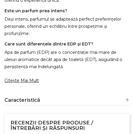
oferind o experiență unică.
Este un parfum prea intens?
Deși intens, parfumul se adaptează perfect preferințelor
personale, oferind un echilibru între prospețime și
profunzime.
Care sunt diferențele dintre EDP și EDT?
Apa de parfum (EDP) are o concentrație mai mare de
uleiuri aromatice decât apa de toaletă (EDT), asigurând o
persistență mai îndelungată.
Citește Mai Mult
Caracteristică
×
Creeaza o lista de dorinte
RECENZII DESPRE PRODUSE /
ÎNTREBĂRI ȘI RĂSPUNSURI
Numele listei de dorinte