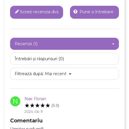
Scrieți recenzia dvs
Pune o întrebare
Recenzii (1)
Întrebări și răspunsuri (0)
Filtrează după:
Mai recent
Nae Florian
N
(5.0)
2024-04-11
Comentariu
Uimitor parfum!!!