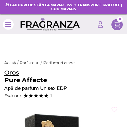
🎁 CADOURI DE SFÂNTA MARIA: -15% + TRANSPORT GRATUIT |
COD MARIA15
0
search
Acasă
Parfumuri
Parfumuri arabe
Oros
Pure Affecte
Apă de parfum Unisex EDP
Evaluare:
1