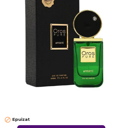

Epuizat