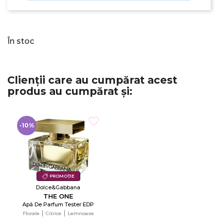
Anuleaza
Creeaza o lista de dorinte
În stoc
Clienții care au cumpărat acest
produs au cumpărat și:
-10%
PROMOȚIE
Dolce&Gabbana
THE ONE
Apă De Parfum Tester EDP
Florale
Citrice
Lemnoase