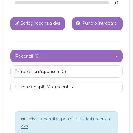
0
Scrieți recenzia dvs
Pune o întrebare
Recenzii (0)
Întrebări și răspunsuri (0)
Filtrează după:
Mai recent
×
Creeaza o lista de dorinte
Numele listei de dorinte
Nu există recenzii disponibile.
Scrieți recenzia
dvs.