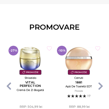
PROMOVARE
-27%
-10%
-
PROMOȚIE
PROMOȚIE
Shiseido
Cerruti
VITAL
1881
PERFECTION
Apă De Toaletă EDT
UPLIFTING AND
Cremă De Zi Bogată
Florale
FIRMING
ADVANCED
17
CREAM ENRICHED
RRP: 504,99 lei
RRP: 88,99 lei