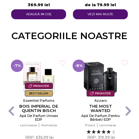
369,99 lei
de la
79,99 lei
ADAUGĂ IN COŞ
VEZI MAI MULTE
CATEGORIILE NOASTRE​
-7%
-8%
PROMOȚIE
BESTSELLER
PROMOȚIE
Essential Parfums
Azzaro
BOIS IMPERIAL DE
THE MOST
QUENTIN BISCH
WANTED
Apă De Parfum Unisex
Apă De Parfum Pentru
×
EDP
Bărbați EDP
Creeaza o lista de dorinte
Lemnoase
Aromatice
Picant
Lemnoase
2
RRP: 636,99 lei
RRP: 319,99 lei