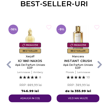
BEST-SELLER-URI
-16%
-9%
-
PROMOȚIE
PROMOȚIE
BESTSELLER
BESTSELLER
Xerjoff
Mancera
XJ 1861 NAXOS
INSTANT CRUSH
Apă De Parfum Unisex
Apă De Parfum Unisex
EDP
EDP
d
Lemnoase
Ambery
Florale
Lemnoase
8
10
RRP: 889,99 lei
RRP: 389,99 lei
746,99 lei
de la
355,99 lei
ADAUGĂ IN COŞ
VEZI MAI MULTE