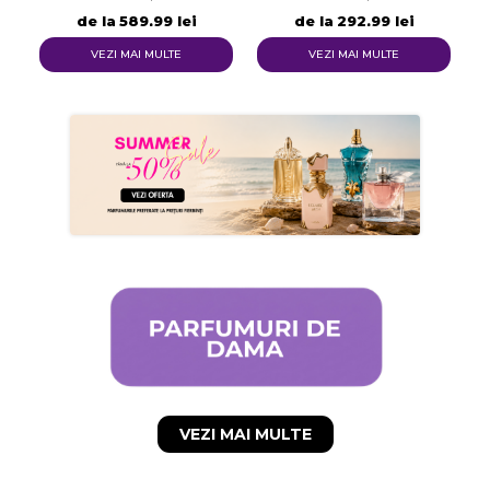
Numele listei de dorinte
de la
589,99 lei
de la
292,99 lei
VEZI MAI MULTE
VEZI MAI MULTE
Anuleaza
Creeaza o lista de dorinte
VEZI MAI MULTE