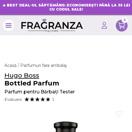
🔥
BEST DEAL-UL SĂPTĂMÂNII: ECONOMISEȘTI PÂNĂ LA 35 LEI
CU CODUL SALE!
0
search
Acasă
Parfumuri fara ambalaj
Hugo Boss
Bottled Parfum
Parfum pentru Bărbați Tester
Evaluare:
1