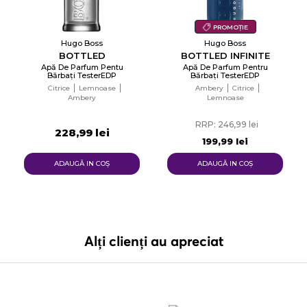
PROMOȚIE
Hugo Boss
Hugo Boss
BOTTLED
BOTTLED INFINITE
Apă De Parfum Pentu
Apă De Parfum Pentru
Bărbați TesterEDP
Bărbați TesterEDP
Citrice
Lemnoase
Ambery
Citrice
Ambery
Lemnoase
RRP: 246,99 lei
228,99 lei
199,99 lei
ADAUGĂ IN COŞ
ADAUGĂ IN COŞ
Alți clienți au apreciat