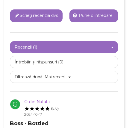
Scrieți recenzia dvs
Pune o întrebare
Recenzii (1)
Întrebări și răspunsuri (0)
Filtrează după:
Mai recent
Guillin Natalia
G
×
Creeaza o lista de dorinte
(5.0)
2024-10-17
Boss - Bottled