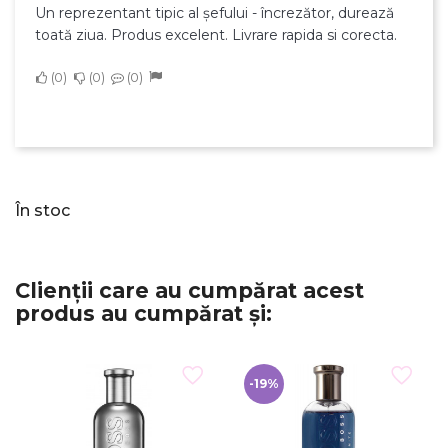
Numele listei de dorinte
Un reprezentant tipic al șefului - încrezător, durează
toată ziua. Produs excelent. Livrare rapida si corecta.
0
0
0
Anuleaza
Creeaza o lista de dorinte
În stoc
Clienții care au cumpărat acest
produs au cumpărat și:
-19%