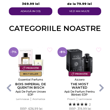
369,99 lei
de la
79,99 lei
ADAUGĂ IN COŞ
VEZI MAI MULTE
CATEGORIILE NOASTRE​
-7%
-8%
PROMOȚIE
BESTSELLER
PROMOȚIE
Essential Parfums
Azzaro
BOIS IMPERIAL DE
THE MOST
QUENTIN BISCH
WANTED
Apă De Parfum Unisex
Apă De Parfum Pentru
×
EDP
Bărbați EDP
Creeaza o lista de dorinte
Lemnoase
Aromatice
Picant
Lemnoase
2
RRP: 636,99 lei
RRP: 319,99 lei