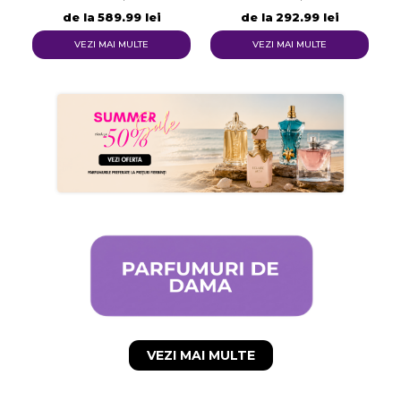
Numele listei de dorinte
de la
589,99 lei
de la
292,99 lei
VEZI MAI MULTE
VEZI MAI MULTE
Anuleaza
Creeaza o lista de dorinte
VEZI MAI MULTE