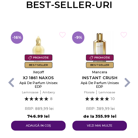
BEST-SELLER-URI
-16%
-9%
-
PROMOȚIE
PROMOȚIE
BESTSELLER
BESTSELLER
Xerjoff
Mancera
XJ 1861 NAXOS
INSTANT CRUSH
Apă De Parfum Unisex
Apă De Parfum Unisex
EDP
EDP
d
Lemnoase
Ambery
Florale
Lemnoase
8
10
RRP: 889,99 lei
RRP: 389,99 lei
746,99 lei
de la
355,99 lei
ADAUGĂ IN COŞ
VEZI MAI MULTE