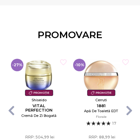
PROMOVARE
-27%
-10%
-
PROMOȚIE
PROMOȚIE
Shiseido
Cerruti
VITAL
1881
PERFECTION
Apă De Toaletă EDT
UPLIFTING AND
Cremă De Zi Bogată
Florale
FIRMING
ADVANCED
17
CREAM ENRICHED
RRP: 504,99 lei
RRP: 88,99 lei