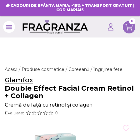
🎁 CADOURI DE SFÂNTA MARIA: -15% + TRANSPORT GRATUIT |
COD MARIA15
0
search
Acasă
Produse cosmetice
Coreeană
Îngrijirea feței
Glamfox
Double Effect Facial Cream Retinol
+ Collagen
Cremă de față cu retinol și colagen
Evaluare:
0