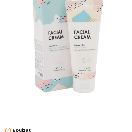

Epuizat