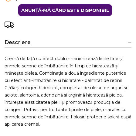
ANUNȚĂ-MĂ CÂND ESTE DISPONIBIL
Descriere
Cremă de față cu efect dublu - minimizează liniile fine și
primele semne de îmbătrânire în timp ce hidratează și
hrănește pielea. Combinația a două ingrediente puternice
cu efect anti-îmbătrânire și hidratare - palmitat de retinil
0,4% și colagen hidrolizat, completat de uleiuri de argan și
aciote, alantoină, adenozină și arginină hidratează pielea,
întărește elasticitatea pielii și promovează producția de
colagen. Potrivit pentru toate tipurile de piele, mai ales cu
primele semne de îmbătrânire. Folosiți protecție solară după
aplicarea cremei.