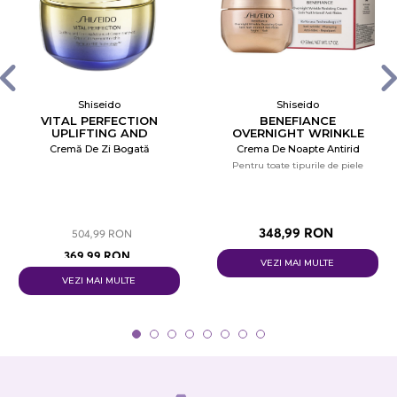
Shiseido
Shiseido
VITAL PERFECTION
BENEFIANCE
UPLIFTING AND
OVERNIGHT WRINKLE
FIRMING ADVANCED
RESISTING CREAM
Cremă De Zi Bogată
Crema De Noapte Antirid
CREAM ENRICHED
Pentru toate tipurile de piele
348,99 RON
504,99 RON
369,99 RON
VEZI MAI MULTE
VEZI MAI MULTE