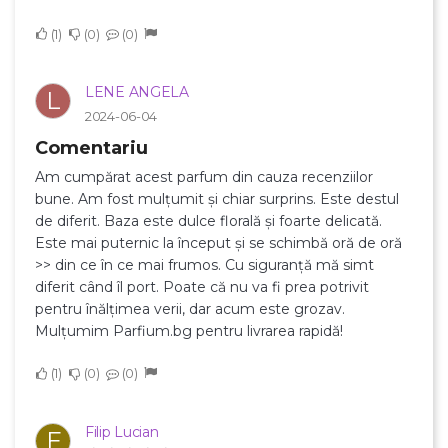
×
Creeaza o lista de dorinte
1
0
0
Numele listei de dorinte
LENE ANGELA
L
2024-06-04
Comentariu
Am cumpărat acest parfum din cauza recenziilor
Anuleaza
bune. Am fost mulțumit și chiar surprins. Este destul
de diferit. Baza este dulce florală și foarte delicată.
Creeaza o lista de dorinte
Este mai puternic la început și se schimbă oră de oră
>> din ce în ce mai frumos. Cu siguranță mă simt
diferit când îl port. Poate că nu va fi prea potrivit
pentru înălțimea verii, dar acum este grozav.
Mulțumim Parfium.bg pentru livrarea rapidă!
1
0
0
Filip Lucian
F