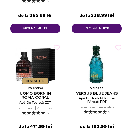
5
265,99 lei
238,99 lei
de la
de la
VEZI MAI MULTE
VEZI MAI MULTE
BESTSELLER
Valentino
Versace
UOMO BORN IN
VERSUS BLUE JEANS
ROMA CORAL
Apă De Toaletă Pentru
FANTASY
Bărbați EDT
Apă De Toaletă EDT
Lemnoase
Aromatice
Lemnoase
Aromatice
5
6
471,99 lei
103,99 lei
de la
de la