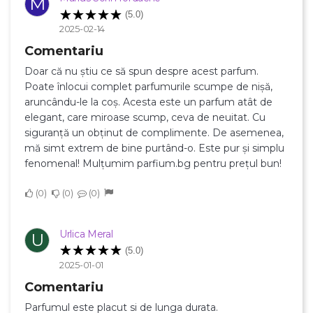
M
(5.0)
2025-02-14
Comentariu
Doar că nu știu ce să spun despre acest parfum.
Poate înlocui complet parfumurile scumpe de nișă,
aruncându-le la coș. Acesta este un parfum atât de
elegant, care miroase scump, ceva de neuitat. Cu
siguranță un obținut de complimente. De asemenea,
mă simt extrem de bine purtând-o. Este pur și simplu
fenomenal! Mulțumim parfium.bg pentru prețul bun!
0
0
0
Urlica Meral
U
(5.0)
2025-01-01
Comentariu
Parfumul este placut si de lunga durata.