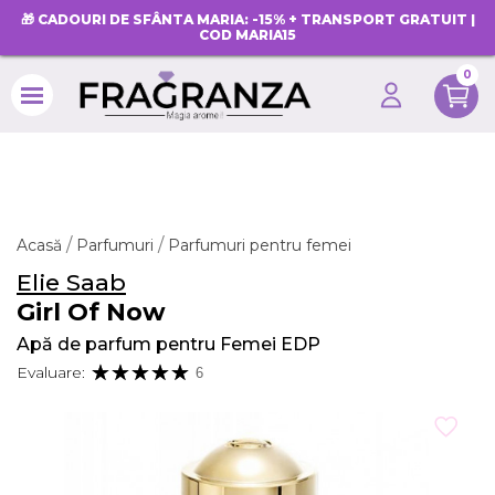
🎁 CADOURI DE SFÂNTA MARIA: -15% + TRANSPORT GRATUIT |
COD MARIA15
0
search
Acasă
Parfumuri
Parfumuri pentru femei
Elie Saab
Girl Of Now
Apă de parfum pentru Femei EDP
Evaluare:
6