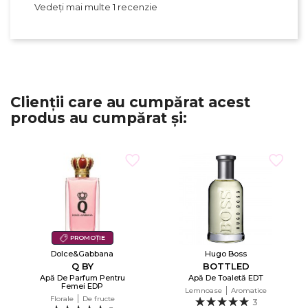
Vedeți mai multe 1 recenzie
Clienții care au cumpărat acest
produs au cumpărat și:
PROMOȚIE
Dolce&Gabbana
Hugo Boss
Q BY
BOTTLED
Apă De Parfum Pentru
Apă De Toaletă EDT
Femei EDP
Lemnoase
Aromatice
Florale
De fructe
3