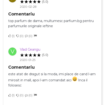
(5.0)
2020-02-28
Comentariu
top parfum de dama, multumesc parfium.bg pentru
parfumurile originale ieftine
1
0
0
Vlad Geangu
V
(5.0)
2020-01-25
Comentariu
este atat de dragut si la moda, imi place de cand l-am
mirosit in mall, apoi l-am comandat aici
Inca il
folosesc
1
0
0