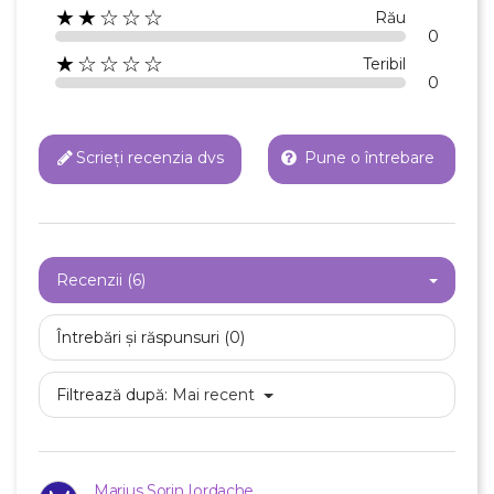
★★☆☆☆
Rău
0
★☆☆☆☆
Teribil
0
Scrieți recenzia dvs
Pune o întrebare
Recenzii (6)
Întrebări și răspunsuri (0)
Filtrează după:
Mai recent
Marius Sorin Iordache