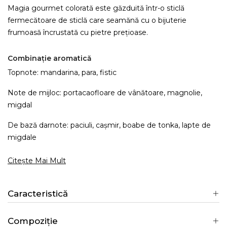
Magia gourmet colorată este găzduită într-o sticlă
fermecătoare de sticlă care seamănă cu o bijuterie
frumoasă încrustată cu pietre prețioase.
Combinație aromatică
Topnote: mandarina, para, fistic
Note de mijloc: portacaofloare de vânătoare, magnolie,
migdal
De bază darnote: paciuli, cașmir, boabe de tonka, lapte de
migdale
Citește Mai Mult
Caracteristică
Compoziție