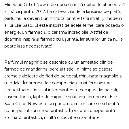
Elie Saab Girl of Now este noua și unică ediție floral-orientală
a mărcii pentru 2017. La câteva zile de la lansarea pe piață,
parfumul a devenit un hit total printre fanii stilați și moderni
ai lui Elie Saab. El este inspirat de acele femei care posedă o
energie, un farmec și o carismă incredibile. Astfel de
doamne inspiră și farmec cu ușurință, iar aura lor unică nu le
poate lăsa neobservate!
Parfumul magnific se deschide cu un amestec plin de
farmec de mandarină, pere și fistic. In inima se gasesc
aromele delicate de flori de portocal, minunata magnolie si
migdale. Împreună, fac compoziția și mai feminină și
seducătoare. Finisajul interesant este compus din paciuli,
cașmir, tonka, lapte de migdale și nuanțe lemnoase. Elie
Saab Girl of Now este un parfum uimitor care se schimbă
cu timpul într-un mod fantastic. Îți va oferi o experiență
aromată fantastică, multă dispoziție și zâmbete!