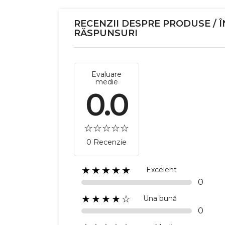
RECENZII DESPRE PRODUSE / Î
RĂSPUNSURI
Evaluare
medie
0.0
0 Recenzie
★★★★★
Excelent
0
★★★★☆
Una bună
0