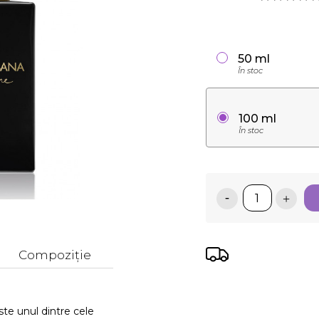
50 ml
În stoc
100 ml
În stoc
Compoziție
e unul dintre cele