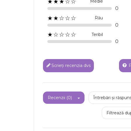
★★★☆☆
Medie
0
★★☆☆☆
Rău
0
★☆☆☆☆
Teribil
0
Scrieți recenzia dvs
P
Recenzii (0)
Întrebări și răspuns
Filtrează du