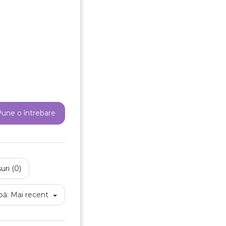
une o întrebare
uri (0)
pă:
Mai recent