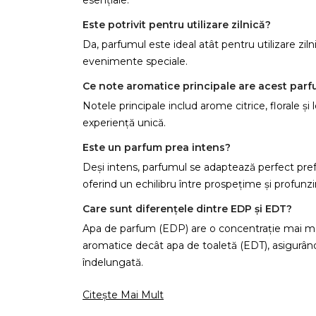
esențiale.
Este potrivit pentru utilizare zilnică?
Da, parfumul este ideal atât pentru utilizare ziln
evenimente speciale.
Ce note aromatice principale are acest par
Notele principale includ arome citrice, florale ș
experiență unică.
Este un parfum prea intens?
Deși intens, parfumul se adaptează perfect pref
oferind un echilibru între prospețime și profunz
Care sunt diferențele dintre EDP și EDT?
Apa de parfum (EDP) are o concentrație mai ma
aromatice decât apa de toaletă (EDT), asigurân
C
îndelungată.
Citește Mai Mult
Numel