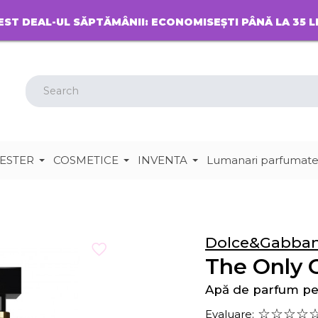
EST DEAL-UL SĂPTĂMÂNII: ECONOMISEȘTI PÂNĂ LA 35 L
ESTER
COSMETICE
INVENTA
Lumanari parfumat
Dolce&Gabba
The Only 
Apă de parfum p
Evaluare: