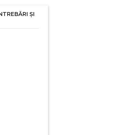
NTREBĂRI ȘI
Anuleaza
Creeaza o lista de dorinte