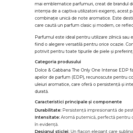
mai emblematice parfumuri, creat de brandul de
intenția de a captiva utilizatorii exigenți, acest
combinație unică de note aromatice. Este destin
care caută un parfum clasic și modern, ce reflect
Parfumul este ideal pentru utilizare zilnică sau
fiind o alegere versatilă pentru orice ocazie. Co
potrivit pentru toate tipurile de piele și preferinț
Categoria produsului
Dolce & Gabbana The Only One Intense EDP fac
apelor de parfum (EDP), recunoscute pentru con
uleiuri aromatice, care oferă o persistență și in
durată.
Caracteristici principale și componente
Durabilitate:
Persistență impresionantă de pest
Intensitate:
Aromă puternică, perfectă pentru c
în evidență.
Designul sticlei:
Un flacon elegant care subliniază