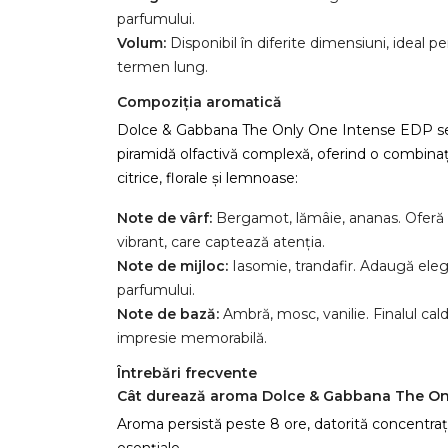
parfumului.
Volum:
Disponibil în diferite dimensiuni, ideal pe
termen lung.
Compoziția aromatică
Dolce & Gabbana The Only One Intense EDP se
piramidă olfactivă complexă, oferind o combinaț
citrice, florale și lemnoase:
Note de vârf:
Bergamot, lămâie, ananas. Oferă 
vibrant, care captează atenția.
Note de mijloc:
Iasomie, trandafir. Adaugă eleg
parfumului.
Note de bază:
Ambră, mosc, vanilie. Finalul cald
impresie memorabilă.
Întrebări frecvente
Cât durează aroma Dolce & Gabbana The On
Aroma persistă peste 8 ore, datorită concentrație