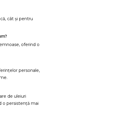
ică, cât și pentru
fum?
i lemnoase, oferind o
erințelor personale,
ime.
re de uleiuri
d o persistență mai
reeaza o lista de dorinte
e listei de dorinte