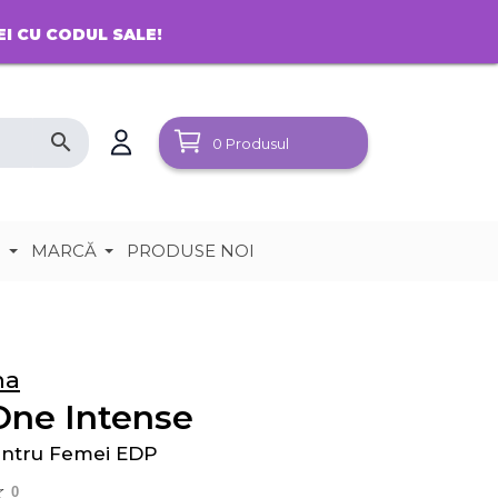
EI CU CODUL SALE!
search
0
Produsul
e
MARCĂ
PRODUSE NOI
na
One Intense
entru Femei EDP
0