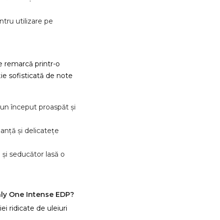
ntru utilizare pe
 remarcă printr-o
ie sofisticată de note
un început proaspăt și
anță și delicatețe
 și seducător lasă o
ly One Intense EDP?
i ridicate de uleiuri