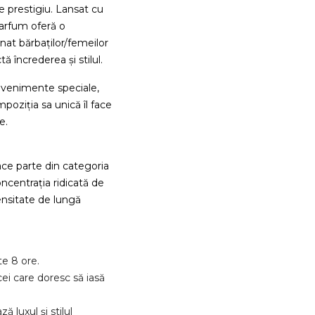
 prestigiu. Lansat cu
 parfum oferă o
at bărbaților/femeilor
ă încrederea și stilul.
 evenimente speciale,
mpoziția sa unică îl face
e.
e parte din categoria
centrația ridicată de
tensitate de lungă
e 8 ore.
ei care doresc să iasă
 luxul și stilul