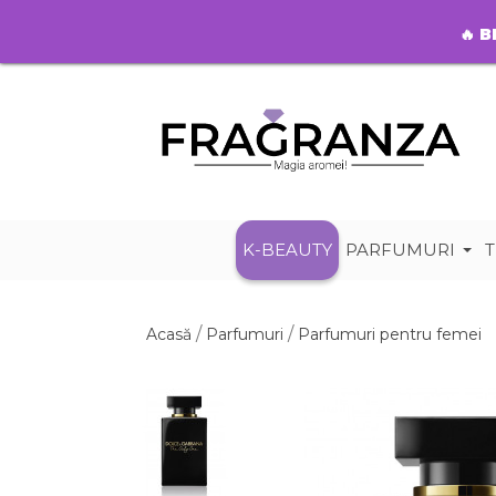
🔥
B
K-BEAUTY
PARFUMURI
T
Acasă
Parfumuri
Parfumuri pentru femei