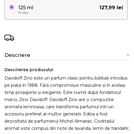
127,99 lei
125 ml
În stoc
Descriere
Descrierea produsului
Davidoff Zino este un parfum clasic pentru bărbați introdus
pe piață în 1988. Fără compromisuri masculine și în același
timp proaspete și elegante. Este numit după fondatorul
mărcii, Zino Davidoff. Davidoff Zino are o compozitie
aromata lemnoasa, care transforma parfumul intr-un
accesoriu preferat al multor generatii. Ediția a fost
dezvoltată de parfumierul Michel Almairac. Cocktailul
aromat este compus din note de lavanda, lemn de trandafir,