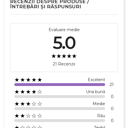
RECENZII DESPRE PRODUSE /
ÎNTREBĂRI ȘI RĂSPUNSURI
Evaluare medie
5.0
21 Recenzii
★★★★★
Excelent
21
★★★★☆
Una bună
0
★★★☆☆
Medie
0
★★☆☆☆
Rău
0
★☆☆☆☆
Teribil