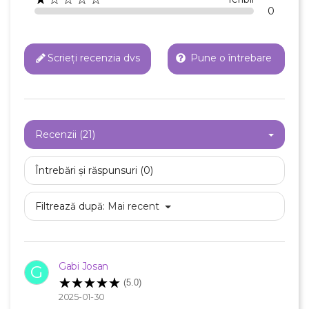
0
Scrieți recenzia dvs
Pune o întrebare
Recenzii (21)
Întrebări și răspunsuri (0)
Filtrează după:
Mai recent
Gabi Josan
G
(5.0)
2025-01-30