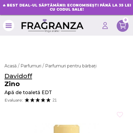
🔥
BEST DEAL-UL SĂPTĂMÂNII: ECONOMISEȘTI PÂNĂ LA 35 LEI
CU CODUL SALE!
0
search
Acasă
Parfumuri
Parfumuri pentru bărbați
Davidoff
Zino
Apă de toaletă EDT
Evaluare:
21