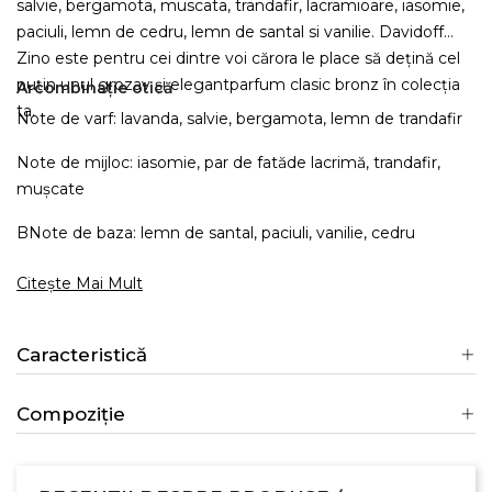
salvie, bergamota, muscata, trandafir, lacramioare, iasomie,
paciuli, lemn de cedru, lemn de santal si vanilie.
Davidoff
Zino este pentru cei dintre voi cărora le place să dețină cel
puțin unul grozav și elegant
parfum clasic bronz în colecția
Ar
combinație otică
ta.
Note de varf: lavanda, salvie, bergamota, lemn de trandafir
Note de mijloc: iasomie, par de fată
de lacrimă, trandafir,
muşcate
B
Note de baza: lemn de santal, paciuli, vanilie, cedru
Citește Mai Mult
Caracteristică
Compoziție