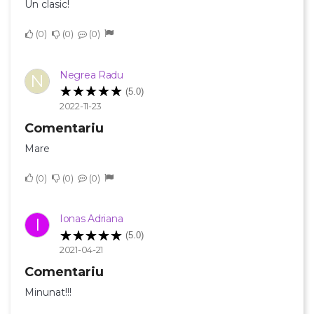
Un clasic!
×
Creeaza o lista de dorinte
0
0
0
Numele listei de dorinte
Negrea Radu
N
(5.0)
2022-11-23
Comentariu
Anuleaza
Mare
Creeaza o lista de dorinte
0
0
0
Ionas Adriana
I
(5.0)
2021-04-21
Comentariu
Minunat!!!