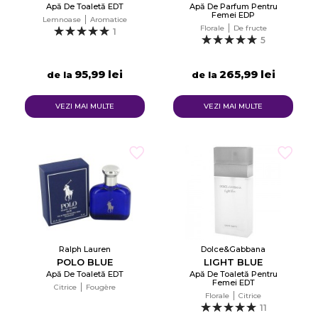
Apă De Toaletă EDT
Apă De Parfum Pentru
Femei EDP
Lemnoase
Aromatice
Florale
De fructe
1
5
95,99 lei
265,99 lei
de la
de la
VEZI MAI MULTE
VEZI MAI MULTE
Ralph Lauren
Dolce&Gabbana
POLO BLUE
LIGHT BLUE
Apă De Toaletă EDT
Apă De Toaletă Pentru
Femei EDT
Citrice
Fougère
Florale
Citrice
11