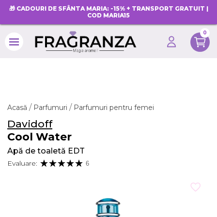
🎁 CADOURI DE SFÂNTA MARIA: -15% + TRANSPORT GRATUIT |
COD MARIA15
0
search
Acasă
Parfumuri
Parfumuri pentru femei
Davidoff
Cool Water
Apă de toaletă EDT
Evaluare:
6