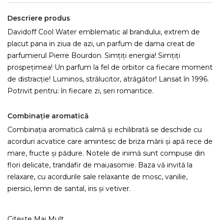
Descriere produs
Davidoff Cool Water emblematic al brandului, extrem de
placut pana in ziua de azi, un parfum de dama creat de
parfumierul Pierre Bourdon. Simțiți energia! Simțiți
prospețimea! Un parfum la fel de orbitor ca fiecare moment
de distracție! Luminos, strălucitor, atrăgător! Lansat în 1996.
Potrivit pentru: în fiecare zi, seri romantice.
Combinație aromatică
Combinația aromatică calmă și echilibrată se deschide cu
acorduri acvatice care amintesc de briza mării și apă rece de
mare, fructe și pădure. Notele de inimă sunt compuse din
flori delicate, trandafir de mai,iasomie. Baza vă invită la
relaxare, cu acordurile sale relaxante de mosc, vanilie,
piersici, lemn de santal, iris și vetiver.
Citește Mai Mult