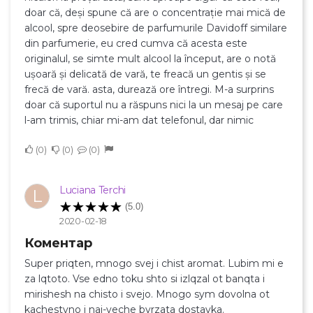
doar că, deși spune că are o concentrație mai mică de
alcool, spre deosebire de parfumurile Davidoff similare
din parfumerie, eu cred cumva că acesta este
originalul, se simte mult alcool la început, are o notă
ușoară și delicată de vară, te freacă un gentis și se
frecă de vară. asta, durează ore întregi. M-a surprins
doar că suportul nu a răspuns nici la un mesaj pe care
l-am trimis, chiar mi-am dat telefonul, dar nimic
0
0
0
Luciana Terchi
L
(5.0)
2020-02-18
Коментар
Super priqten, mnogo svej i chist aromat. Lubim mi e
za lqtoto. Vse edno toku shto si izlqzal ot banqta i
mirishesh na chisto i svejo. Mnogo sym dovolna ot
kachestvno i nai-veche byrzata dostavka.