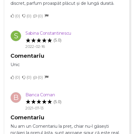
discret, parfum proaspăt plăcut și de lungă durată.
0
0
0
×
Creeaza o lista de dorinte
Sabina Constantinescu
S
(5.0)
2022-02-16
Numele listei de dorinte
Comentariu
Unic
Anuleaza
0
0
0
Creeaza o lista de dorinte
Bianca Coman
B
(5.0)
2021-07-13
Comentariu
Nu am un Comentariu la preț, chiar nu-l găsești
nicăieri la prețul ăsta, sunt aproape sigur că este real,