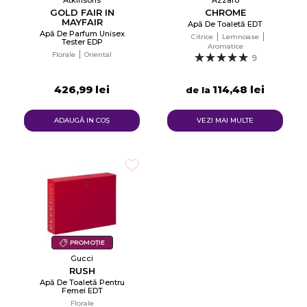
Atkinsons
Azzaro
GOLD FAIR IN
CHROME
MAYFAIR
Apă De Toaletă EDT
Apă De Parfum Unisex
Citrice
Lemnoase
Tester EDP
Aromatice
Florale
Oriental
9
426,99 lei
114,48 lei
de la
ADAUGĂ IN COŞ
VEZI MAI MULTE
PROMOȚIE
Gucci
RUSH
Apă De Toaletă Pentru
Femei EDT
Florale