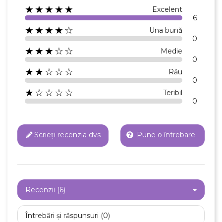
★★★★★
Excelent
6
★★★★☆
Una bună
0
★★★☆☆
Medie
0
★★☆☆☆
Rău
0
★☆☆☆☆
Teribil
0
Scrieți recenzia dvs
Pune o întrebare
Recenzii (6)
Întrebări și răspunsuri (0)