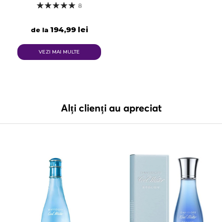
8
194,99 lei
de la
VEZI MAI MULTE
Alți clienți au apreciat