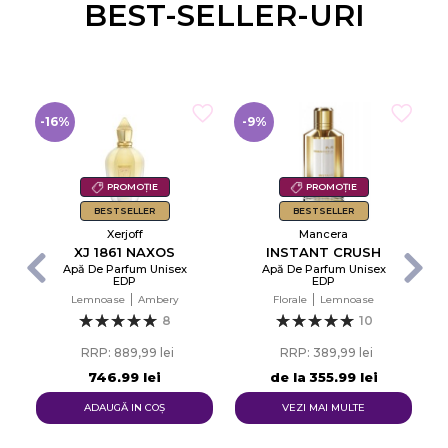
BEST-SELLER-URI
-16%
-9%
-
PROMOȚIE
PROMOȚIE
BESTSELLER
BESTSELLER
Xerjoff
Mancera
XJ 1861 NAXOS
INSTANT CRUSH
Apă De Parfum Unisex
Apă De Parfum Unisex
EDP
EDP
d
Lemnoase
Ambery
Florale
Lemnoase
8
10
RRP: 889,99 lei
RRP: 389,99 lei
746,99 lei
de la
355,99 lei
ADAUGĂ IN COŞ
VEZI MAI MULTE