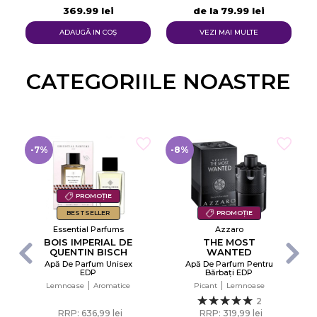
369,99 lei
de la
79,99 lei
ADAUGĂ IN COŞ
VEZI MAI MULTE
CATEGORIILE NOASTRE​
-7%
-8%
PROMOȚIE
BESTSELLER
PROMOȚIE
Essential Parfums
Azzaro
BOIS IMPERIAL DE
THE MOST
QUENTIN BISCH
WANTED
Apă De Parfum Unisex
Apă De Parfum Pentru
×
EDP
Bărbați EDP
Creeaza o lista de dorinte
Lemnoase
Aromatice
Picant
Lemnoase
2
RRP: 636,99 lei
RRP: 319,99 lei