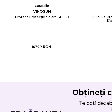
Caudalie
VINOSUN
Protect Protecție Solară SPF50
Fluid De Pr
Efe
167,99 RON
Obțineți c
Te poti deza