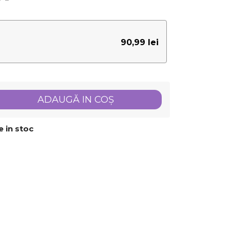
90,99 lei
ADAUGĂ IN COŞ
 in stoc