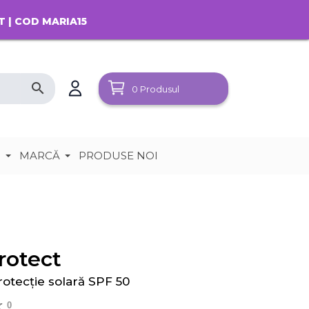
T | COD MARIA15
search
0
Produsul
e
MARCĂ
PRODUSE NOI
rotect
protecție solară SPF 50
0