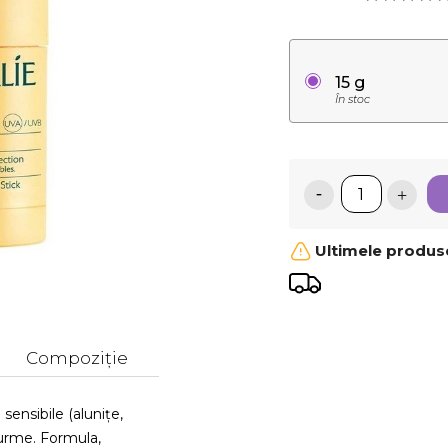
15 g
În stoc
Ultimele produse
Compoziție
 sensibile (alunițe,
 urme. Formula,