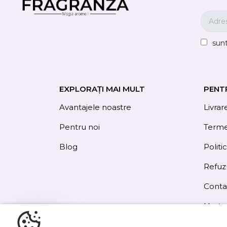
sun
EXPLORAȚI MAI MULT
PENT
Avantajele noastre
Livrar
Pentru noi
Termen
Blog
Politi
Refuz
Conta
Harta 
Obțineți