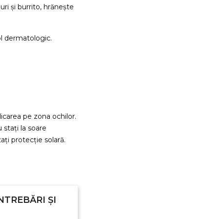
ri și burrito, hrănește
ol dermatologic.
licarea pe zona ochilor.
 stați la soare
ați protecție solară.
NTREBĂRI ȘI