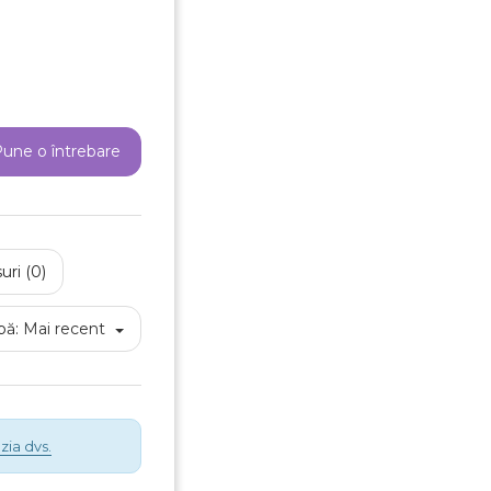
e listei de dorinte
Anuleaza
Creeaza o lista de dorinte
une o întrebare
uri (0)
pă:
Mai recent
zia dvs.