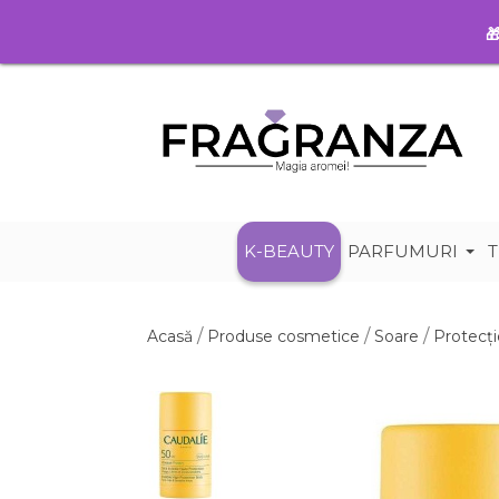

K-BEAUTY
PARFUMURI
T
Acasă
Produse cosmetice
Soare
Protecți