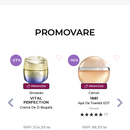
PROMOVARE
-27%
-10%
-
PROMOȚIE
PROMOȚIE
Shiseido
Cerruti
VITAL
1881
PERFECTION
Apă De Toaletă EDT
UPLIFTING AND
Cremă De Zi Bogată
Florale
FIRMING
ADVANCED
17
CREAM ENRICHED
RRP: 504,99 lei
RRP: 88,99 lei