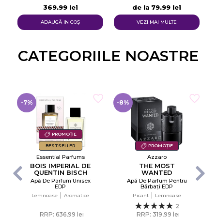
369,99 lei
de la
79,99 lei
ADAUGĂ IN COŞ
VEZI MAI MULTE
CATEGORIILE NOASTRE​
-7%
-8%
PROMOȚIE
BESTSELLER
PROMOȚIE
Essential Parfums
Azzaro
BOIS IMPERIAL DE
THE MOST
QUENTIN BISCH
WANTED
Apă De Parfum Unisex
Apă De Parfum Pentru
×
EDP
Bărbați EDP
Creeaza o lista de dorinte
Lemnoase
Aromatice
Picant
Lemnoase
2
RRP: 636,99 lei
RRP: 319,99 lei