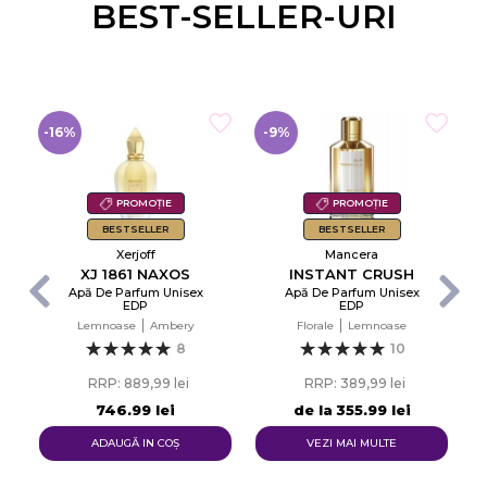
BEST-SELLER-URI
-16%
-9%
-
PROMOȚIE
PROMOȚIE
BESTSELLER
BESTSELLER
Xerjoff
Mancera
XJ 1861 NAXOS
INSTANT CRUSH
Apă De Parfum Unisex
Apă De Parfum Unisex
EDP
EDP
d
Lemnoase
Ambery
Florale
Lemnoase
8
10
RRP: 889,99 lei
RRP: 389,99 lei
746,99 lei
de la
355,99 lei
ADAUGĂ IN COŞ
VEZI MAI MULTE