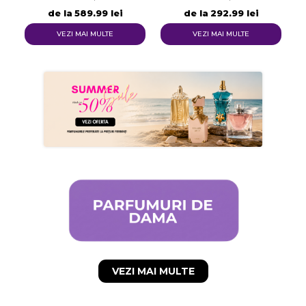
Numele listei de dorinte
de la
589,99 lei
de la
292,99 lei
VEZI MAI MULTE
VEZI MAI MULTE
Anuleaza
Creeaza o lista de dorinte
VEZI MAI MULTE