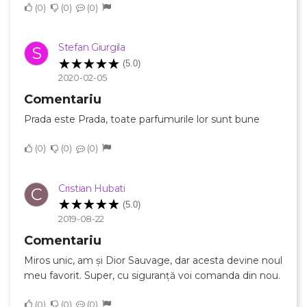
0
0
0
Stefan Giurgila
S
(5.0)
2020-02-05
Comentariu
Prada este Prada, toate parfumurile lor sunt bune
0
0
0
Cristian Hubati
C
(5.0)
2019-08-22
Comentariu
Miros unic, am și Dior Sauvage, dar acesta devine noul
meu favorit. Super, cu siguranță voi comanda din nou.
0
0
0