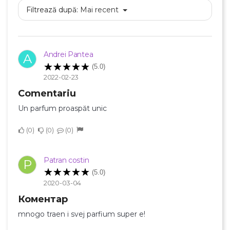
Filtrează după:
Mai recent
×
Creeaza o lista de dorinte
Andrei Pantea
A
(5.0)
2022-02-23
Numele listei de dorinte
Comentariu
Un parfum proaspăt unic
0
0
0
Anuleaza
Creeaza o lista de dorinte
Patran costin
P
(5.0)
2020-03-04
Коментар
mnogo traen i svej parfium super e!