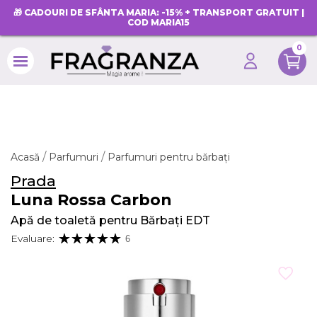
🎁 CADOURI DE SFÂNTA MARIA: -15% + TRANSPORT GRATUIT |
COD MARIA15
0
search
Acasă
Parfumuri
Parfumuri pentru bărbați
Prada
Luna Rossa Carbon
Apă de toaletă pentru Bărbați EDT
Evaluare:
6