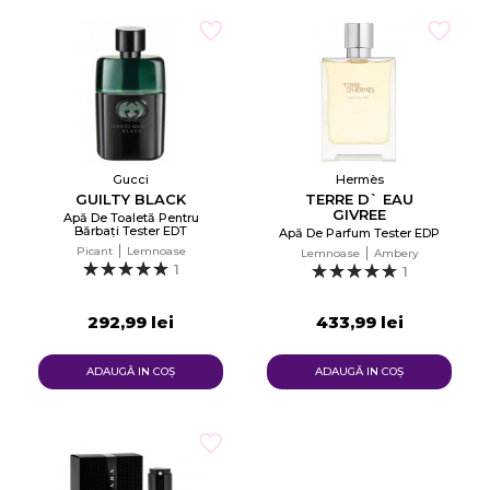
Gucci
Hermès
GUILTY BLACK
TERRE D` EAU
GIVREE
Apă De Toaletă Pentru
Bărbați Tester EDT
Apă De Parfum Tester EDP
Picant
Lemnoase
Lemnoase
Ambery
1
1
292,99 lei
433,99 lei
ADAUGĂ IN COŞ
ADAUGĂ IN COŞ