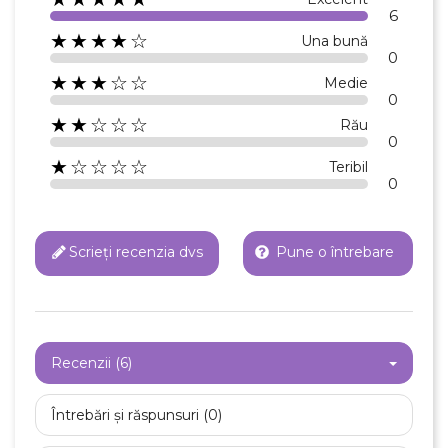
6
★★★★☆
Una bună
0
★★★☆☆
Medie
0
★★☆☆☆
Rău
0
★☆☆☆☆
Teribil
0
Scrieți recenzia dvs
Pune o întrebare
Recenzii (6)
Întrebări și răspunsuri (0)