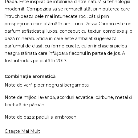
Prada. Este inspirat de întâlnirea dintre natură și tehnologia
modernă. Compoziția sa se remarcă atât prin puterea care
întruchipează cele mai întunecate roci, cât și prin
prospețimea care atârnă în aer. Luna Rossa Carbon este un
parfum sofisticat și luxos, conceput cu texturi complexe și o
bază minerală. Sticla în care este ambalat sugerează
parfumul de clasă, cu forme curate, culori închise și pielea
neagră rafinată care înfășoară flaconul în partea de jos. A
fost introdus pe piață în 2017.
Combinație aromatică
Note de varf: piper negru si bergamota
Note de mijloc: lavandă, acorduri acvatice, cărbune, metal și
tinctură de pământ
Note de baza: paciuli si ambroxan
Citește Mai Mult